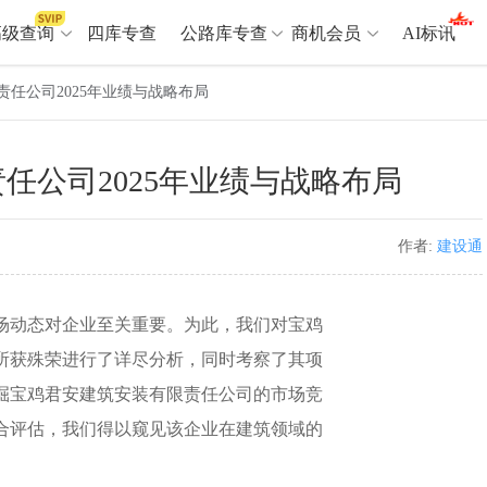
高级查询
四库专查
公路库专查
商机会员
AI标讯
任公司2025年业绩与战略布局
高级查询（SVIP）
A
任公司2025年业绩与战略布局
开标记录
>
项目经理带业绩荣誉证书
>
项目参数
>
项目经理投标记录
>
下浮率
>
技术负责人/专职安全员C证
>
作者:
建设通
查业主
>
项目分类筛选
>
宏观经济
>
建企舆情
>
动态对企业至关重要。为此，我们对宝鸡
政策规划
>
招投标规则
>
A
及所获殊荣进行了详尽分析，同时考察了其项
掘宝鸡君安建筑安装有限责任公司的市场竞
商机会员
合评估，我们得以窥见该企业在建筑领域的
业主专查
>
项目商机
>
拟建项目审批
>
专项债项目
>