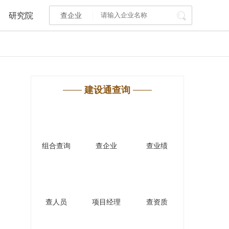
研究院
查企业
I标讯
标讯精选
>
智能订阅
>
建设通查询
建设通大数据研究院
研究报告
>
文章
>
组合查询
查企业
查业绩
PI接口
>
市场经营AI云平台
>
其他服务
查人员
项目经理
查资质
会员服务
>
数据导出服务
>
人脉服务
>
APP下载
>