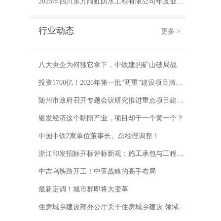
2025年四川东方雨虹防水工程有限公司年度业绩分析
行业动态
更多 >
八大央企为何独它拿下，中铁建的矿山破局战
投资1700亿！2026年第一批“两重”建设项目清单已下达
随州市政府召开专题会议研究推进重点项目建设和招投标领域专项整治工作
银发经济这个朝阳产业，项目却干一个黄一个？
中国中铁2家单位董事长、总经理调整！
浙江印发招标开标评标新规：施工承包与工程总承包招投标异同解析，投标人必看！
中吉乌铁路开工！中亚战略的高手布局
最新定调！城市群即将大变革
住房城乡建设部办公厅关于住房城乡建设 领域施工现场专业人员职业培训 有关事项的通知