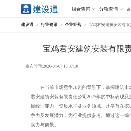
组合查询
分项查询
建设通
>
行业资讯
>
企业经营
>
宝鸡君安建筑安装有限责
分项查询（VIP）
宝鸡君安建筑安装有限责
查企业
>
查业绩
>
查资质
>
查人员
>
查荣誉
>
查诚信
>
发布时间:2026-04-07 15:37:18
项目经理
>
信用评价
>
招标信息
>
组合查询
>
在当前市场竞争加剧的背景下，掌握建筑市场
君安建筑安装有限责任公司2025年的中标表现
行业 / 地区专查
目经理能力、资质水平及业务领域。此举旨在挖
四库专查
>
公路库专查
>
争力及发展潜力，为行业提供参考。通过这一综
省库业绩查询
>
水利库专查
>
实力与前景。
组合查询-广州
>
业绩专查-广州
>