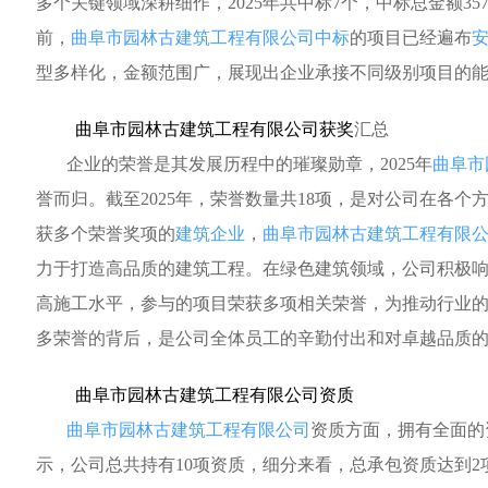
多个关键领域深耕细作，2025年共中标7个，中标总金额35
前，
曲阜市园林古建筑工程有限公司中标
的项目已经遍布
型多样化，金额范围广，展现出企业承接不同级别项目的
曲阜市园林古建筑工程有限公司获奖
汇总
企业的荣誉是其发展历程中的璀璨勋章，2025年
曲阜市
誉而归。截至2025年，荣誉数量共18项，是对公司在各
获多个荣誉奖项的
建筑企业
，
曲阜市园林古建筑工程有限
力于打造高品质的建筑工程。在绿色建筑领域，公司积极
高施工水平，参与的项目荣获多项相关荣誉，为推动行业
多荣誉的背后，是公司全体员工的辛勤付出和对卓越品质
曲阜市园林古建筑工程有限公司资质
曲阜市园林古建筑工程有限公司
资质方面，拥有全面的
示，公司总共持有10项资质，细分来看，总承包资质达到2