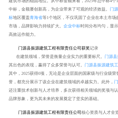
建筑市场的稳固地位。从中标金额来看，2025年总中标4个19
中标，金额屡创新高，为企业带来了可观的经济效益。
门
标
地区覆盖
青海省
等1个地区，不仅巩固了企业在本土市场
市场，品牌影响力持续扩大。
企业中标
时间分布均匀，显
高效运作能力。
门源县振源建筑工程有限责任公司获奖
记录
在建筑领域，荣誉是衡量企业实力的重要标尺。
门源县
其出色的表现，赢得了众多荣誉与认可。
门源县振源建筑
其中，2025获得0项，无论是企业层面的国家级与行业级
誉，都充分展示了该企业在建筑领域的卓越实力。此外，
还注重技术创新与人才培养，多次获得相关领域的奖项与
品牌形象，更为其未来的发展奠定了坚实的基础。
门源县振源建筑工程有限责任公司
核心资质与人才全