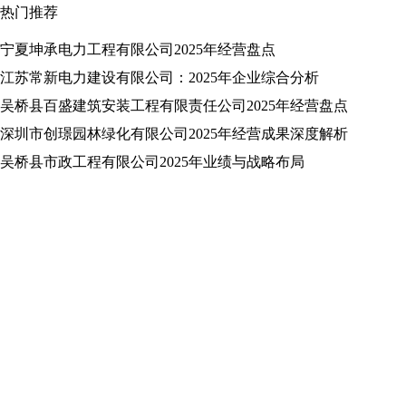
热门推荐
宁夏坤承电力工程有限公司2025年经营盘点
江苏常新电力建设有限公司：2025年企业综合分析
吴桥县百盛建筑安装工程有限责任公司2025年经营盘点
深圳市创璟园林绿化有限公司2025年经营成果深度解析
吴桥县市政工程有限公司2025年业绩与战略布局