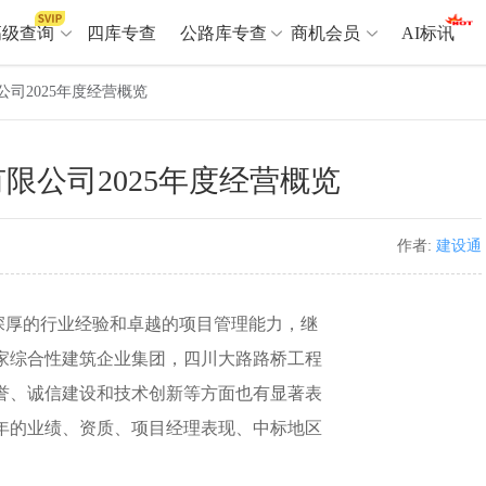
高级查询
四库专查
公路库专查
商机会员
AI标讯
司2025年度经营概览
高级查询（SVIP）
A
限公司2025年度经营概览
开标记录
>
项目经理带业绩荣誉证书
>
项目参数
>
项目经理投标记录
>
下浮率
>
技术负责人/专职安全员C证
>
作者:
建设通
查业主
>
项目分类筛选
>
宏观经济
>
建企舆情
>
深厚的行业经验和卓越的项目管理能力，继
政策规划
>
招投标规则
>
A
家综合性建筑企业集团，四川大路路桥工程
誉、诚信建设和技术创新等方面也有显著表
商机会员
5年的业绩、资质、项目经理表现、中标地区
业主专查
>
项目商机
>
拟建项目审批
>
专项债项目
>