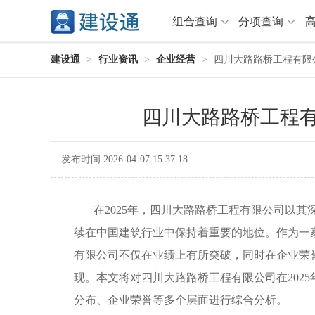
组合查询
分项查询
建设通
>
行业资讯
>
企业经营
>
四川大路路桥工程有限公
分项查询（VIP）
四川大路路桥工程有
查企业
>
查业绩
>
查资质
>
查人员
>
查荣誉
>
查诚信
>
发布时间:2026-04-07 15:37:18
项目经理
>
信用评价
>
招标信息
>
组合查询
>
在2025年，四川大路路桥工程有限公司以其
续在中国建筑行业中保持着重要的地位。作为一
行业 / 地区专查
有限公司不仅在业绩上有所突破，同时在企业荣
四库专查
>
公路库专查
>
现。本文将对四川大路路桥工程有限公司在202
省库业绩查询
>
水利库专查
>
分布、企业荣誉等多个层面进行综合分析。
组合查询-广州
>
业绩专查-广州
>