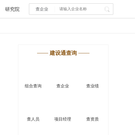
研究院
查企业
I标讯
标讯精选
>
智能订阅
>
建设通查询
建设通大数据研究院
研究报告
>
文章
>
组合查询
查企业
查业绩
PI接口
>
市场经营AI云平台
>
其他服务
查人员
项目经理
查资质
会员服务
>
数据导出服务
>
人脉服务
>
APP下载
>