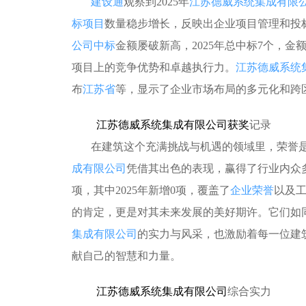
建设通
观察到2025年
江苏德威系统集成有限
标项目
数量稳步增长，反映出企业项目管理和投
公司中标
金额屡破新高，2025年总中标7个，金额
项目上的竞争优势和卓越执行力。
江苏德威系统
布
江苏省
等，显示了企业市场布局的多元化和跨
江苏德威系统集成有限公司获奖
记录
在建筑这个充满挑战与机遇的领域里，荣誉
成有限公司
凭借其出色的表现，赢得了行业内众
项，其中2025年新增0项，覆盖了
企业荣誉
以及
的肯定，更是对其未来发展的美好期许。它们如
集成有限公司
的实力与风采，也激励着每一位建
献自己的智慧和力量。
江苏德威系统集成有限公司
综合实力