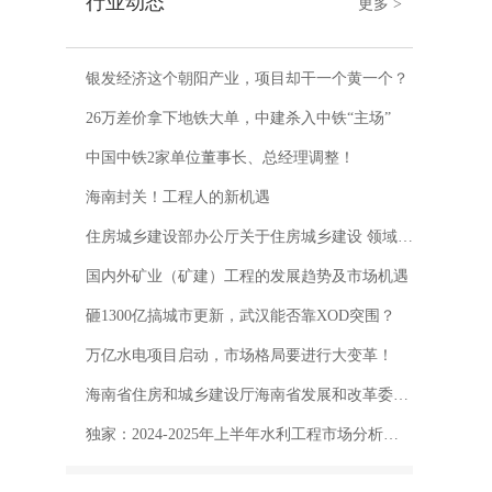
行业动态
更多 >
银发经济这个朝阳产业，项目却干一个黄一个？
26万差价拿下地铁大单，中建杀入中铁“主场”
中国中铁2家单位董事长、总经理调整！
海南封关！工程人的新机遇
住房城乡建设部办公厅关于住房城乡建设 领域施工现场专业人员职业培训 有关事项的通知
国内外矿业（矿建）工程的发展趋势及市场机遇
砸1300亿搞城市更新，武汉能否靠XOD突围？
万亿水电项目启动，市场格局要进行大变革！
海南省住房和城乡建设厅海南省发展和改革委员会关于印发《关于进一步推进房屋建筑和市政工程招投标制度改革的若干措施（2025年版）》的通知
独家：2024-2025年上半年水利工程市场分析及“十五五”发展机遇分析