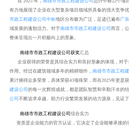
在 2025 年，
南雄市市政工程建设公司
总计中标22个项目
有力地展现了企业在大型复杂项目领域所具备的强大竞争
市政工程建设公司中标
地区分布极为广泛，足迹已遍布
广
域发展的蓬勃活力。对于
南雄市市政工程建设公司
而言，公
整体呈现出一片积极向上的景象。
南雄市市政工程建设公司获奖
汇总
企业获得的荣誉是其综合实力和良好形象的体现，对于
作用。经过在建筑领域多年的精耕细作，
南雄市市政工程
累计摘得众多荣誉，具体荣获43项殊荣，而在2025年更是
建设公司
的每一次辉煌成就，都是团队智慧和辛勤汗水的
公司
不断追求卓越、助力行业繁荣发展的动力源泉，见证
南雄市市政工程建设公司
综合实力
资质是企业能力的官方认证，它决定了企业能够承接的