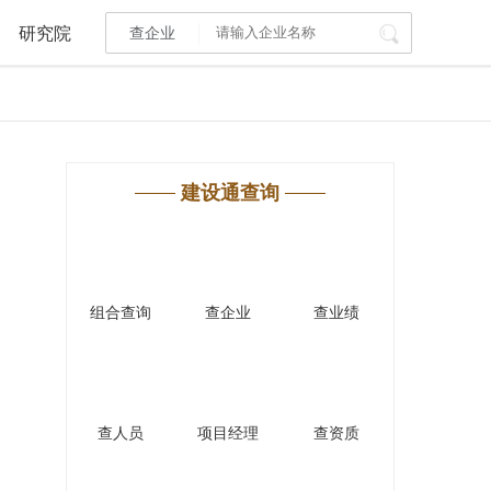
研究院
查企业
I标讯
标讯精选
>
智能订阅
>
建设通查询
建设通大数据研究院
研究报告
>
文章
>
组合查询
查企业
查业绩
PI接口
>
市场经营AI云平台
>
其他服务
查人员
项目经理
查资质
会员服务
>
数据导出服务
>
人脉服务
>
APP下载
>