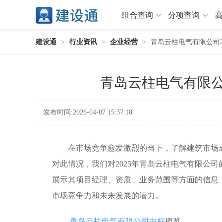
组合查询
分项查询
建设通
>
行业资讯
>
企业经营
>
青岛云柱电气有限公司2
分项查询（VIP）
青岛云柱电气有限公
查企业
>
查业绩
>
查资质
>
查人员
>
查荣誉
>
查诚信
>
发布时间:2026-04-07 15:37:18
项目经理
>
信用评价
>
招标信息
>
组合查询
>
在市场竞争愈发激烈的当下，了解建筑市场成
对此情况，我们对2025年青岛云柱电气有限公
行业 / 地区专查
展示其项目经理、资质、业务范围等方面的信息
四库专查
>
公路库专查
>
市场竞争力和未来发展的潜力。
省库业绩查询
>
水利库专查
>
组合查询-广州
>
业绩专查-广州
>
青岛云柱电气有限公司中标
概览