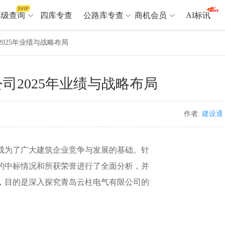
高级查询
四库专查
公路库专查
商机会员
AI标讯
025年业绩与战略布局
高级查询（SVIP）
A
司2025年业绩与战略布局
开标记录
>
项目经理带业绩荣誉证书
>
项目参数
>
项目经理投标记录
>
下浮率
>
技术负责人/专职安全员C证
>
作者:
建设通
查业主
>
项目分类筛选
>
宏观经济
>
建企舆情
>
为了广大建筑企业竞争与发展的基础。针
政策规划
>
招投标规则
>
A
司的中标情况和所获荣誉进行了全面分析，并
，目的是深入探究青岛云柱电气有限公司的
商机会员
业主专查
>
项目商机
>
拟建项目审批
>
专项债项目
>