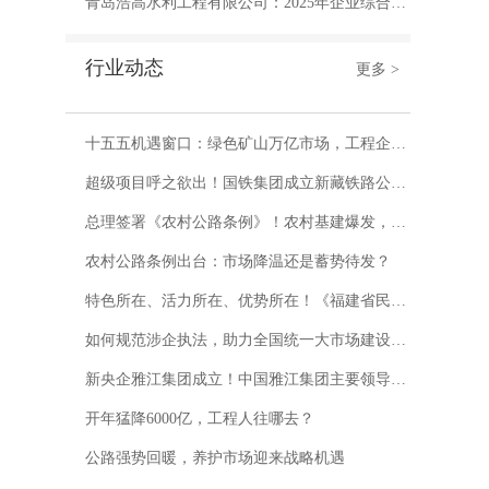
青岛浩高水利工程有限公司：2025年企业综合分析
行业动态
更多 >
十五五机遇窗口：绿色矿山万亿市场，工程企业如何抢占先机？
超级项目呼之欲出！国铁集团成立新藏铁路公司，注册资本950亿
总理签署《农村公路条例》！农村基建爆发，工程人迎来新机遇！
农村公路条例出台：市场降温还是蓄势待发？
特色所在、活力所在、优势所在！《福建省民营经济促进条例》明年1月1日起施行
如何规范涉企执法，助力全国统一大市场建设（政策问答·回应关切）
新央企雅江集团成立！中国雅江集团主要领导亮相
开年猛降6000亿，工程人往哪去？
公路强势回暖，养护市场迎来战略机遇