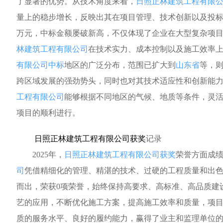
了显著的优势。从技术角度来看，
日照正林建筑工程有限
量上的稳步增长，反映出其在项目管理、技术创新以及投标策略
万元，中标金额屡破新高，不仅体现了企业在大型复杂项
林建筑工程有限公司
在技术实力、成本控制以及施工效率
有限公司中标
地区的广泛分布，范围已扩大到
山东省
等，
跨区域发展的强劲势头，同时也对其技术适应性和创新能
工程有限公司
能够根据不同地区的气候、地质等条件，灵
项目的顺利进行。
日照正林建筑工程有限公司获奖
记录
2025年，
日照正林建筑工程有限公司获奖
荣誉方面成
司
凭借精细化的管理、精湛的技术、过硬的工程质量和出
而出，荣获0项荣誉，始终保持高要求、高标准、高品质建
艺的应用，不断优化施工方案，提高施工效率和质量，项
质的服务水平、良好的履约能力，赢得了业主和监理单位