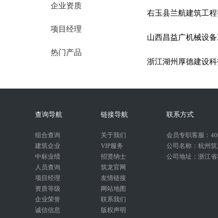
企业资质
右玉县兰航建筑工程
项目经理
山西昌益广机械设备
热门产品
浙江湖州厚德建设科
查询导航
链接导航
联系方式
组合查询
关于我们
会员专职客服：400-
建筑企业
VIP服务
公司名称：杭州筑
中标业绩
招贤纳士
公司地址：浙江省杭
人员查询
筑龙官网
项目经理
友情链接
资质等级
网站地图
企业荣誉
联系我们
诚信信息
版权声明