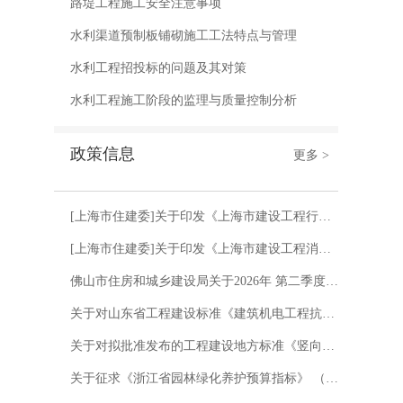
路堤工程施工安全注意事项
水利渠道预制板铺砌施工工法特点与管理
水利工程招投标的问题及其对策
水利工程施工阶段的监理与质量控制分析
政策信息
更多 >
[上海市住建委]关于印发《上海市建设工程行政处罚裁量基准（2026年版）》的通知 沪建规范〔2026〕6号
[上海市住建委]关于印发《上海市建设工程消防设计审查验收技术服务管理办法》的通知 沪建规范〔2026〕5号
佛山市住房和城乡建设局关于2026年 第二季度房屋建筑工程施工安全 检查情况的通报
关于对山东省工程建设标准《建筑机电工程抗震技术规程》征求意见的函
关于对拟批准发布的工程建设地方标准《竖向分布钢筋不连接装配整体式混凝土剪力墙结构技术规程》进行公示的通知
关于征求《浙江省园林绿化养护预算指标》 （2025版）项目划分意见的通知