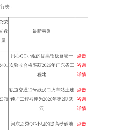
排行榜：
总荣
誉数
最新荣誉
量
用心QC小组的提高铝板幕墙一
点击
2401
次验收合格率获2026年广东省工
咨询
程建
详情
轨道交通12号线汉口火车站土建
点击
2378
预埋工程被评为2026年第2期武
咨询
汉
详情
河东之秀QC小组的提高砂砾地
点击