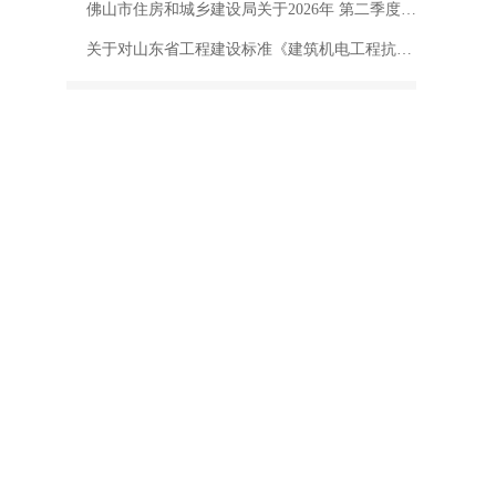
佛山市住房和城乡建设局关于2026年 第二季度房屋建筑工程施工安全 检查情况的通报
关于对山东省工程建设标准《建筑机电工程抗震技术规程》征求意见的函