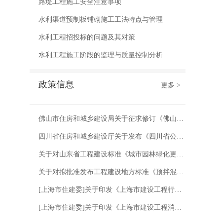
路堤工程施工安全注意事项
水利渠道预制板铺砌施工工法特点与管理
水利工程招投标的问题及其对策
水利工程施工阶段的监理与质量控制分析
政策信息
更多 >
佛山市住房和城乡建设局关于征求修订《佛山市 政府投资房屋市政工程项目标后履约评价 管理办法（试行）》意见的函
四川省住房和城乡建设厅关于发布《四川省公园城市建设评价标准》等 10项四川省工程建设地方标准的通知
关于对山东省工程建设标准《城市园林绿化更新技术标准》征求意见的函
关于对拟批准发布工程建设地方标准《预拌混凝土试验与应用技术标准》进行公示的通知
[上海市住建委]关于印发《上海市建设工程行政处罚裁量基准（2026年版）》的通知 沪建规范〔2026〕6号
[上海市住建委]关于印发《上海市建设工程消防设计审查验收技术服务管理办法》的通知 沪建规范〔2026〕5号