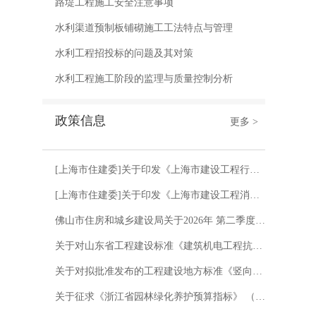
路堤工程施工安全注意事项
水利渠道预制板铺砌施工工法特点与管理
水利工程招投标的问题及其对策
水利工程施工阶段的监理与质量控制分析
政策信息
更多 >
[上海市住建委]关于印发《上海市建设工程行政处罚裁量基准（2026年版）》的通知 沪建规范〔2026〕6号
[上海市住建委]关于印发《上海市建设工程消防设计审查验收技术服务管理办法》的通知 沪建规范〔2026〕5号
佛山市住房和城乡建设局关于2026年 第二季度房屋建筑工程施工安全 检查情况的通报
关于对山东省工程建设标准《建筑机电工程抗震技术规程》征求意见的函
关于对拟批准发布的工程建设地方标准《竖向分布钢筋不连接装配整体式混凝土剪力墙结构技术规程》进行公示的通知
关于征求《浙江省园林绿化养护预算指标》 （2025版）项目划分意见的通知