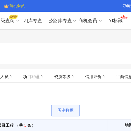
商机会员
功能
高级查询
四库专查
公路库专查
商机会员
AI标讯
高级查询（SVIP）
A
开标记录
>
项目经理带业绩荣誉证书
>
高级查询（SVIP）
A
项目参数
>
项目经理投标记录
>
下浮率
>
技术负责人/专职安全员C证
>
开标记录
>
项目经理带业绩荣誉证书
>
查业主
>
项目分类筛选
>
项目参数
>
项目经理投标记录
>
宏观经济
>
建企舆情
>
下浮率
>
技术负责人/专职安全员C证
>
业人员
项目经理
资质等级
信用评价
工商信
0
0
0
0
政策规划
>
招投标规则
>
查业主
>
项目分类筛选
>
A
宏观经济
>
建企舆情
>
政策规划
>
招投标规则
>
A
商机会员
历史数据
业主专查
>
项目商机
>
商机会员
拟建项目审批
>
专项债项目
>
项目工程
（共
5
条）
地