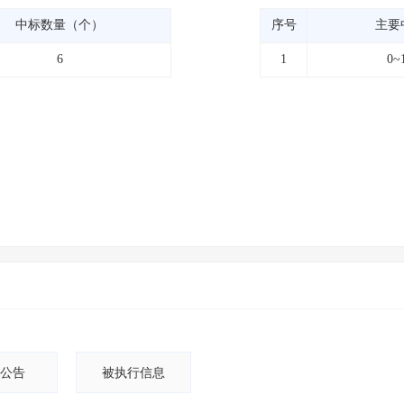
中标数量（个）
序号
主要
6
1
0~
公告
被执行信息