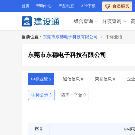
首页
帮助中心
产品动态
APP下载
组合查询
分项查询
分项查询（VIP）
当前位置：
东莞市东穗电子科技有限公司
>
中标业绩
查企业
>
查业绩
>
分项查询（VIP）
查资质
>
查人员
>
东莞市东穗电子科技有限公司
查荣誉
>
查诚信
>
查企业
>
查业绩
>
项目经理
>
信用评价
>
查资质
>
查人员
>
招标信息
>
组合查询
>
查荣誉
>
查诚信
>
中标业绩
诚信信息
荣誉信息
企
5
0
0
项目经理
>
信用评价
>
招标信息
>
组合查询
>
中标公示
5
四库一平台
0
行业 / 地区专查
四库专查
>
公路库专查
>
行业 / 地区专查
省库业绩查询
>
水利库专查
>
组合查询-广州
>
业绩专查-广州
>
四库专查
>
公路库专查
>
序号
中标