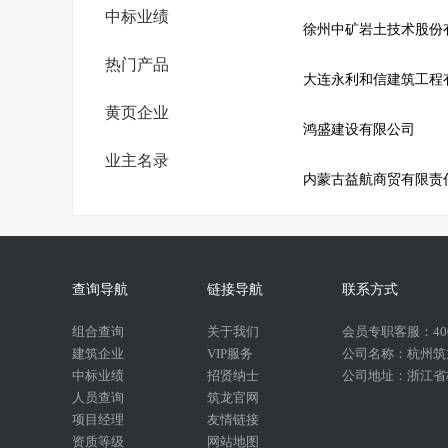
中标业绩
徐州中矿岩土技术股份
热门产品
大连永利和信建筑工程
黄页企业
鸿盛建设有限公司
业主名录
内蒙古益航商贸有限责
查询导航
链接导航
联系方式
组合查询
关于我们
会员专职客服：400-
建筑企业
VIP服务
公司名称：杭州筑
中标业绩
招贤纳士
公司地址：浙江省杭
人员查询
筑龙官网
项目经理
友情链接
资质等级
网站地图