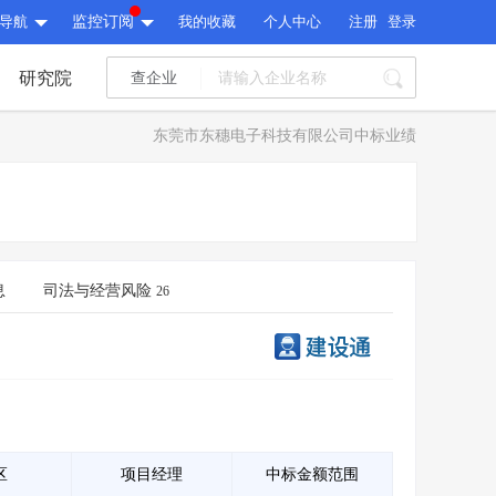
导航
监控订阅
我的收藏
个人中心
注册
登录
研究院
查企业
I标讯
东莞市东穗电子科技有限公司中标业绩
标讯精选
>
智能订阅
>
I标讯
标讯精选
>
智能订阅
>
建设通大数据研究院
研究报告
>
文章
>
息
司法与经营风险
26
建设通大数据研究院
PI接口
>
市场经营AI云平台
>
研究报告
>
文章
>
PI接口
>
市场经营AI云平台
>
其他服务
会员服务
>
数据导出服务
>
其他服务
人脉服务
>
APP下载
>
区
项目经理
中标金额范围