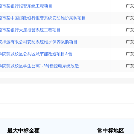
土地交易
>
省市重点项目
>
业主专查
>
项目商机
>
莞市某银行报警系统工程项目
广东
拟建项目审批
>
专项债项目
>
莞市某中国邮政银行报警系统安防维护采购项目
广东
土地交易
>
省市重点项目
>
莞市某银行大厦报警系统工程项目
广东
安押运有限公司安防系统维护保养采购项目
广东
学院莞城校区公共区域节能改造项目A包
广东
院莞城校区学生公寓1-5号楼控电系统改造
广东
最大中标金额
常中标地区