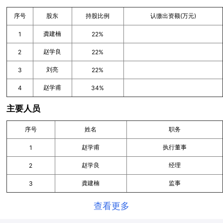
序号
股东
持股比例
认缴出资额(万元)
龚建楠
1
22%
赵学良
2
22%
刘亮
3
22%
赵学甫
4
34%
主要人员
序号
姓名
职务
赵学甫
执行董事
1
赵学良
经理
2
龚建楠
监事
3
查看更多