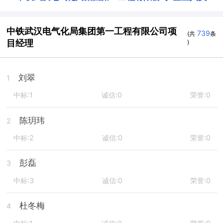
中铁武汉电气化局集团第一工程有限公司项
739
(共
条
目经理
)
刘翠
1
中标:1
诚信:0
荣誉:0
陈玥玮
2
中标:2
诚信:0
荣誉:0
彭磊
3
中标:3
诚信:0
荣誉:0
杜冬梅
4