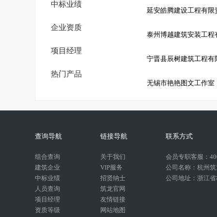
中标业绩
延安皓腾建设工程有限
企业资质
泰州博越建筑安装工程
项目经理
宁晋县辰树建筑工程有
热门产品
无锡市艳艳图文工作室
查询导航
链接导航
联系方式
组合查询
关于我们
会员专职客服：400-
建筑企业
VIP服务
公司名称：杭州筑
中标业绩
招贤纳士
公司地址：浙江省杭
人员查询
筑龙官网
项目经理
友情链接
资质等级
网站地图