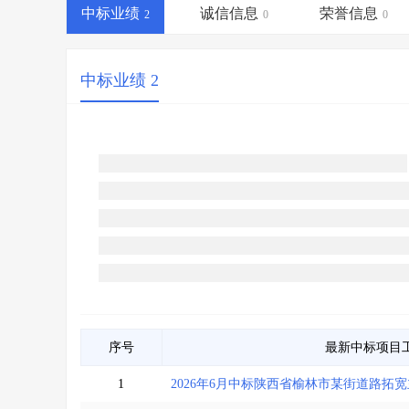
省库业绩查询
>
水利库专查
>
中标业绩
诚信信息
荣誉信息
2
0
0
组合查询-广州
>
业绩专查-广州
>
中标业绩 2
序号
最新中标项目
1
2026年6月中标陕西省榆林市某街道路拓