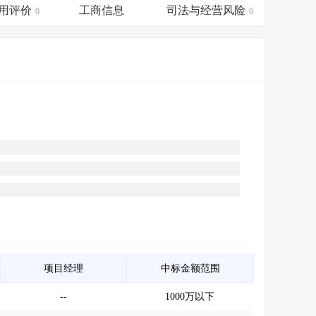
会员服务
>
数据导出服务
>
用评价
工商信息
司法与经营风险
0
0
人脉服务
>
APP下载
>
项目经理
中标金额范围
--
1000万以下