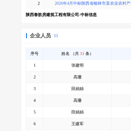
2
2026年4月中标陕西省榆林市某农业农村
陕西春歆房建筑工程有限公司-中标信息
企业人员
11
序号
姓名
（共
11
条）
1
张建明
2
高珊
3
田娟娟
4
高珊
5
田娟娟
6
王建军