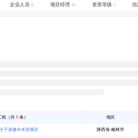
土地交易
>
省市重点项目
>
业主专查
>
项目商机
>
企业人员
项目经理
资质等级
信
9
10
2
拟建项目审批
>
专项债项目
>
土地交易
>
省市重点项目
>
工程（共
0
条）
地区
宽主干道修补水毁项目
陕西省-榆林市