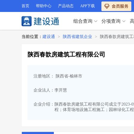
首页
帮助中心
产品动态
APP下载
组合查询
分项查询
分项查询（VIP）
当前位置：
建设通
>
陕西省建筑企业
>
陕西春歆房建筑工
查企业
>
查业绩
>
分项查询（VIP）
查资质
>
查人员
>
陕西春歆房建筑工程有限公司
查荣誉
>
查诚信
>
查企业
>
查业绩
>
项目经理
>
信用评价
>
查资质
>
查人员
>
招标信息
>
组合查询
>
注册地区： 陕西省-榆林市
查荣誉
>
查诚信
>
项目经理
>
信用评价
>
企业法人：李开慧
招标信息
>
组合查询
>
行业 / 地区专查
企业介绍：
陕西春歆房建筑工程有限公司成立于2023-
程；体育场地设施工程施工；园林绿化工程
四库专查
>
公路库专查
>
行业 / 地区专查
省库业绩查询
>
水利库专查
>
组合查询-广州
>
业绩专查-广州
>
四库专查
>
公路库专查
>