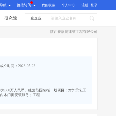
导航
监控订阅
我的收藏
个人中心
注册
登录
研究院
查企业
I标讯
陕西春歆房建筑工程有限公司
标讯精选
>
智能订阅
>
I标讯
标讯精选
>
智能订阅
>
建设通大数据研究院
成立时间：2023-05-22
研究报告
>
文章
>
建设通大数据研究院
PI接口
>
市场经营AI云平台
>
研究报告
>
文章
>
PI接口
>
市场经营AI云平台
>
册资本为500万人民币。经营范围包括一般项目：对外承包工
其他服务
木门窗安装服务；工程...
会员服务
>
数据导出服务
>
其他服务
人脉服务
>
APP下载
>