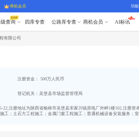
商机会员
功能
高级查询
四库专查
公路库专查
商机会员
AI标讯
高级查询（SVIP）
A
程有限公司
开标记录
>
项目经理带业绩荣誉证书
>
高级查询（SVIP）
A
项目参数
>
项目经理投标记录
>
下浮率
>
技术负责人/专职安全员C证
>
开标记录
>
项目经理带业绩荣誉证书
>
查业主
>
项目分类筛选
>
项目参数
>
项目经理投标记录
>
宏观经济
>
建企舆情
>
注册资金： 500万人民币
下浮率
>
技术负责人/专职安全员C证
>
政策规划
>
招投标规则
>
查业主
>
项目分类筛选
>
A
登记机关：吴堡县市场监督管理局
宏观经济
>
建企舆情
>
政策规划
>
招投标规则
>
A
商机会员
05-22,注册地址为陕西省榆林市吴堡县宋家川镇原电厂外畔1楼102,注
施工；土石方工程施工；金属门窗工程施工；普通机械设备安装服务；室内
业主专查
>
项目商机
>
商机会员
拟建项目审批
>
专项债项目
>