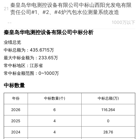
秦皇岛华电测控设备有限公司中标山西阳光发电有限
21
责任公司#1、#2、#4炉汽包水位测量系统改造
1000万以下
--
秦皇岛华电测控设备有限公司中标分析
业绩总览
中标总额为：435.6715万
最大中标金额为：233.65万
常中标地区：江苏省
常中标金额范围：0~1000万
中标数量
年份
中标数量(个)
中标总额(万)
2026
6
116.264
2025
4
0
2024
4
28.76