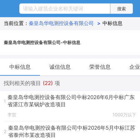
当前位置：
秦皇岛华电测控设备有限公司
>
中标信息
秦皇岛华电测控设备有限公司-中标信息
中标信息
诚信信息
荣誉信息
企业
找到相关的项目
(22)
项
秦皇岛华电测控设备有限公司中标2026年6月中标广东
1
省湛江市某锅炉改造项目
李贺
1000万以下
秦皇岛华电测控设备有限公司中标2026年5月中标江苏
2
省泰州市某改造项目