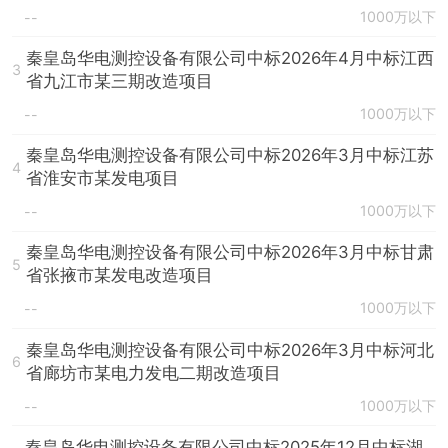
1000万以下
--
秦皇岛华电测控设备有限公司中标2026年4月中标江西
3
省九江市某三期改造项目
1000万以下
--
秦皇岛华电测控设备有限公司中标2026年3月中标江苏
4
省淮安市某发电项目
1000万以下
--
秦皇岛华电测控设备有限公司中标2026年3月中标甘肃
5
省张掖市某发电改造项目
1000万以下
--
秦皇岛华电测控设备有限公司中标2026年3月中标河北
6
省廊坊市某电力发电二期改造项目
1000万以下
--
秦皇岛华电测控设备有限公司中标2025年12月中标湖