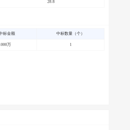
28.8
中标金额
中标数量（个）
1000万
1