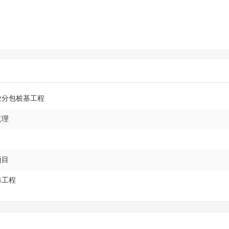
业分包桩基工程
监理
项目
修工程