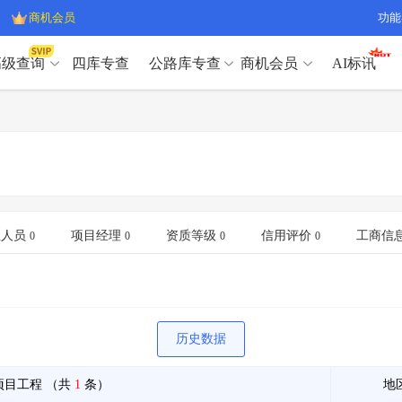
商机会员
功能
高级查询
四库专查
公路库专查
商机会员
AI标讯
高级查询（SVIP）
A
开标记录
>
项目经理带业绩荣誉证书
>
高级查询（SVIP）
A
项目参数
>
项目经理投标记录
>
下浮率
>
技术负责人/专职安全员C证
>
开标记录
>
项目经理带业绩荣誉证书
>
查业主
>
项目分类筛选
>
项目参数
>
项目经理投标记录
>
宏观经济
>
建企舆情
>
下浮率
>
技术负责人/专职安全员C证
>
业人员
项目经理
资质等级
信用评价
工商信
0
0
0
0
政策规划
>
招投标规则
>
查业主
>
项目分类筛选
>
A
宏观经济
>
建企舆情
>
政策规划
>
招投标规则
>
A
商机会员
历史数据
业主专查
>
项目商机
>
商机会员
拟建项目审批
>
专项债项目
>
项目工程
（共
1
条）
地