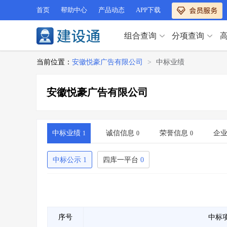
首页
帮助中心
产品动态
APP下载
组合查询
分项查询
分项查询（VIP）
当前位置：
安徽悦豪广告有限公司
>
中标业绩
查企业
>
查业绩
>
分项查询（VIP）
查资质
>
查人员
>
安徽悦豪广告有限公司
查荣誉
>
查诚信
>
查企业
>
查业绩
>
项目经理
>
信用评价
>
查资质
>
查人员
>
招标信息
>
组合查询
>
查荣誉
>
查诚信
>
中标业绩
诚信信息
荣誉信息
企
1
0
0
项目经理
>
信用评价
>
招标信息
>
组合查询
>
中标公示
1
四库一平台
0
行业 / 地区专查
四库专查
>
公路库专查
>
行业 / 地区专查
省库业绩查询
>
水利库专查
>
组合查询-广州
>
业绩专查-广州
>
四库专查
>
公路库专查
>
序号
中标