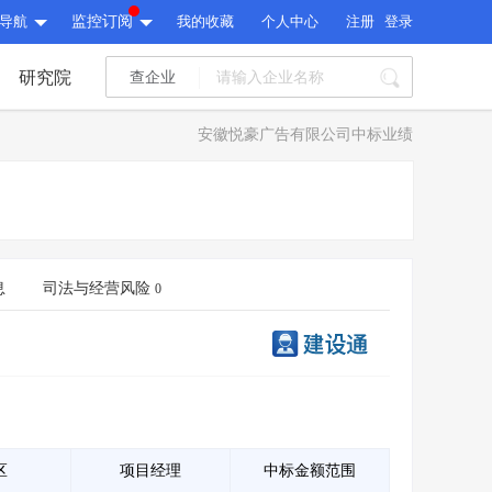
导航
监控订阅
我的收藏
个人中心
注册
登录
研究院
查企业
I标讯
安徽悦豪广告有限公司中标业绩
标讯精选
>
智能订阅
>
I标讯
标讯精选
>
智能订阅
>
建设通大数据研究院
研究报告
>
文章
>
息
司法与经营风险
0
建设通大数据研究院
PI接口
>
市场经营AI云平台
>
研究报告
>
文章
>
PI接口
>
市场经营AI云平台
>
其他服务
会员服务
>
数据导出服务
>
其他服务
人脉服务
>
APP下载
>
区
项目经理
中标金额范围