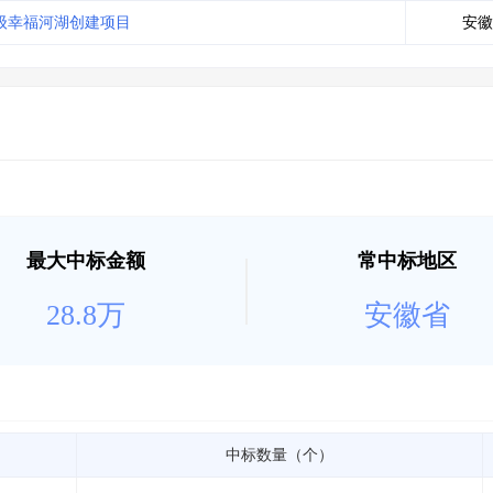
土地交易
>
省市重点项目
>
业主专查
>
项目商机
>
级幸福河湖创建项目
安徽
拟建项目审批
>
专项债项目
>
土地交易
>
省市重点项目
>
最大中标金额
常中标地区
28.8万
安徽省
中标数量（个）