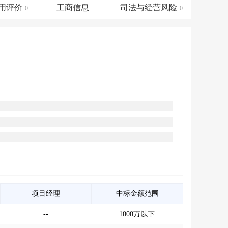
会员服务
>
数据导出服务
>
用评价
工商信息
司法与经营风险
0
0
人脉服务
>
APP下载
>
项目经理
中标金额范围
--
1000万以下