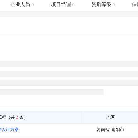
土地交易
>
省市重点项目
>
业主专查
>
项目商机
>
企业人员
项目经理
资质等级
信
0
0
0
拟建项目审批
>
专项债项目
>
土地交易
>
省市重点项目
>
工程（共
3
条）
地区
件设计方案
河南省-南阳市