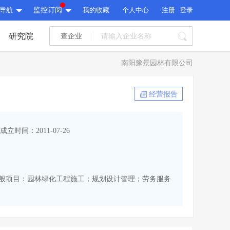
导航
监控订阅
我的收藏
个人中心
注册
登录
研究院
查企业
I标讯
南阳豫景园林有限公司
标讯精选
>
智能订阅
>
I标讯
经营报告
标讯精选
>
智能订阅
>
建设通大数据研究院
成立时间：2011-07-26
研究报告
>
文章
>
建设通大数据研究院
PI接口
>
市场经营AI云平台
>
研究报告
>
文章
>
PI接口
>
市场经营AI云平台
>
包括一般项目：园林绿化工程施工；规划设计管理；劳务服务
其他服务
会员服务
>
数据导出服务
>
其他服务
人脉服务
>
APP下载
>