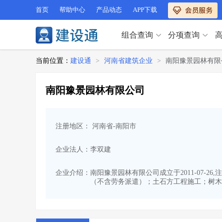
首页
帮助中心
产品动态
APP下载
组合查询
分项查询
分项查询（VIP）
当前位置：
建设通
>
河南省建筑企业
>
南阳豫景园林有限
查企业
>
查业绩
>
分项查询（VIP）
查资质
>
查人员
>
南阳豫景园林有限公司
查荣誉
>
查诚信
>
查企业
>
查业绩
>
项目经理
>
信用评价
>
查资质
>
查人员
>
招标信息
>
组合查询
>
注册地区： 河南省-南阳市
查荣誉
>
查诚信
>
项目经理
>
信用评价
>
企业法人：李双建
招标信息
>
组合查询
>
行业 / 地区专查
企业介绍：
南阳豫景园林有限公司成立于2011-07-
（不含劳务派遣）；土石方工程施工；树木
四库专查
>
公路库专查
>
行业 / 地区专查
省库业绩查询
>
水利库专查
>
组合查询-广州
>
业绩专查-广州
>
四库专查
>
公路库专查
>