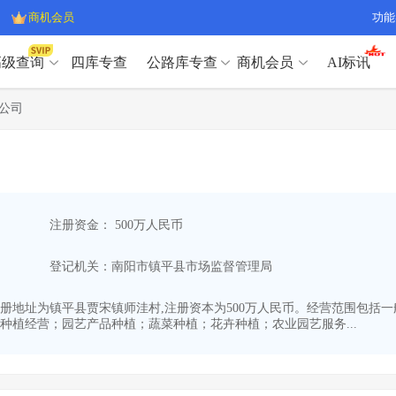
商机会员
功能
高级查询
四库专查
公路库专查
商机会员
AI标讯
高级查询（SVIP）
A
公司
开标记录
>
项目经理带业绩荣誉证书
>
高级查询（SVIP）
A
项目参数
>
项目经理投标记录
>
下浮率
>
技术负责人/专职安全员C证
>
开标记录
>
项目经理带业绩荣誉证书
>
查业主
>
项目分类筛选
>
项目参数
>
项目经理投标记录
>
宏观经济
>
建企舆情
>
注册资金： 500万人民币
下浮率
>
技术负责人/专职安全员C证
>
政策规划
>
招投标规则
>
查业主
>
项目分类筛选
>
A
登记机关：南阳市镇平县市场监督管理局
宏观经济
>
建企舆情
>
政策规划
>
招投标规则
>
A
商机会员
26,注册地址为镇平县贾宋镇师洼村,注册资本为500万人民币。经营范围
种植经营；园艺产品种植；蔬菜种植；花卉种植；农业园艺服务...
业主专查
>
项目商机
>
商机会员
拟建项目审批
>
专项债项目
>