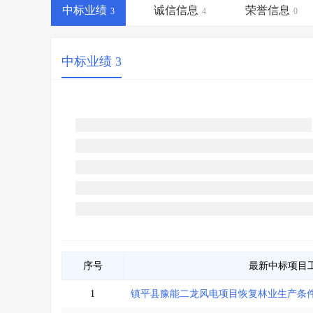
省库业绩查询
>
水利库专查
>
中标业绩
诚信信息
荣誉信息
3
4
0
组合查询-广州
>
业绩专查-广州
>
中标业绩 3
序号
最新中标项目
1
镇平县豫能二龙风电项目恢复林业生产条