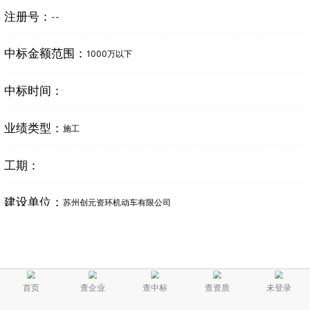
注册号：
--
中标金额范围：
1000万以下
中标时间：
业绩类型：
施工
工期：
建设单位：
苏州创元资环机动车有限公司
相关中标信息
1
2026年8月中标安徽省安庆市某经开区产业园地块土方
首页
查企业
查中标
查资质
未登录
平整工程