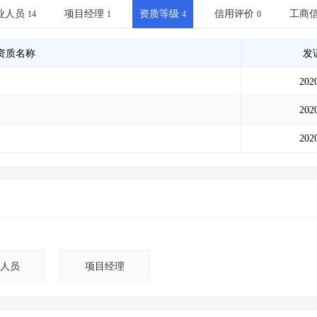
土地交易
>
省市重点项目
>
业主专查
>
项目商机
>
业人员
项目经理
资质等级
信用评价
工商
14
1
4
0
拟建项目审批
>
专项债项目
>
土地交易
>
省市重点项目
>
资质名称
发
202
202
202
人员
项目经理