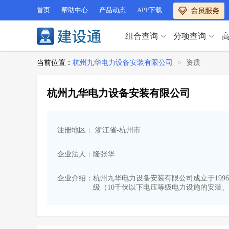
首页
帮助中心
产品动态
APP下载
组合查询
分项查询
分项查询（VIP）
当前位置：
杭州九华电力设备安装有限公司
>
资质
查企业
>
查业绩
>
分项查询（VIP）
查资质
>
查人员
>
杭州九华电力设备安装有限公司
查荣誉
>
查诚信
>
查企业
>
查业绩
>
项目经理
>
信用评价
>
查资质
>
查人员
>
招标信息
>
组合查询
>
注册地区： 浙江省-杭州市
查荣誉
>
查诚信
>
项目经理
>
信用评价
>
企业法人：隆张华
招标信息
>
组合查询
>
行业 / 地区专查
企业介绍：
杭州九华电力设备安装有限公司成立于1996
级（10千伏以下电压等级电力设施的安装、
四库专查
>
公路库专查
>
行业 / 地区专查
省库业绩查询
>
水利库专查
>
组合查询-广州
>
业绩专查-广州
>
四库专查
>
公路库专查
>