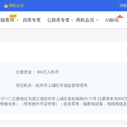
商机会员
功能
高级查询
四库专查
公路库专查
商机会员
AI标讯
高级查询（SVIP）
A
开标记录
>
项目经理带业绩荣誉证书
>
高级查询（SVIP）
A
项目参数
>
项目经理投标记录
>
下浮率
>
技术负责人/专职安全员C证
>
开标记录
>
项目经理带业绩荣誉证书
>
查业主
>
项目分类筛选
>
项目参数
>
项目经理投标记录
>
宏观经济
>
建企舆情
>
注册资金： 800万人民币
下浮率
>
技术负责人/专职安全员C证
>
政策规划
>
招投标规则
>
查业主
>
项目分类筛选
>
A
登记机关：杭州市上城区市场监督管理局
宏观经济
>
建企舆情
>
政策规划
>
招投标规则
>
A
商机会员
-07-17,注册地址为浙江省杭州市上城区老杭海路69-71号,注册资本为
维修业务）（凭有效许可证经营）；批发零售：输配电设备，电线电缆及其
业主专查
>
项目商机
>
商机会员
拟建项目审批
>
专项债项目
>