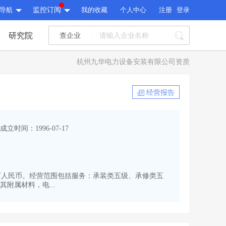
导航
监控订阅
我的收藏
个人中心
注册
登录
研究院
查企业
I标讯
杭州九华电力设备安装有限公司资质
标讯精选
>
智能订阅
>
I标讯
经营报告
标讯精选
>
智能订阅
>
建设通大数据研究院
成立时间：1996-07-17
研究报告
>
文章
>
建设通大数据研究院
PI接口
>
市场经营AI云平台
>
研究报告
>
文章
>
PI接口
>
市场经营AI云平台
>
800万人民币。经营范围包括服务：承装类五级、承修类五
其他服务
附属材料，电...
会员服务
>
数据导出服务
>
其他服务
人脉服务
>
APP下载
>