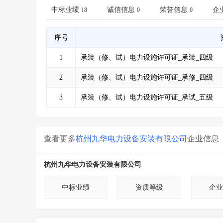
省库业绩查询
>
水利库专查
>
中标业绩
诚信信息
荣誉信息
企
18
0
0
组合查询-广州
>
业绩专查-广州
>
序号
1
承装（修、试）电力设施许可证_承装_四级
2
承装（修、试）电力设施许可证_承修_四级
3
承装（修、试）电力设施许可证_承试_五级
查看更多
杭州九华电力设备安装有限公司
企业信息
杭州九华电力设备安装有限公司
中标业绩
资质等级
企业