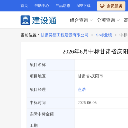
首页
帮助中心
产品动态
APP下载
组合查询
分项查询
分项查询（VIP）
当前位置：
甘肃昊德工程建设有限公司
>
中标业绩
>
中标
查企业
>
查业绩
>
分项查询（VIP）
查资质
>
查人员
>
2026年6月中标甘肃省
查荣誉
>
查诚信
>
查企业
>
查业绩
>
项目经理
>
信用评价
>
项目名称
查资质
>
查人员
>
招标信息
>
组合查询
>
查荣誉
>
查诚信
>
项目地区
甘肃省
-庆阳市
项目经理
>
信用评价
>
招标信息
>
组合查询
>
项目经理
燕浩
行业 / 地区专查
中标时间
2026-06-06
四库专查
>
公路库专查
>
行业 / 地区专查
省库业绩查询
>
水利库专查
>
实际中标金额
组合查询-广州
>
业绩专查-广州
>
四库专查
>
公路库专查
>
工期