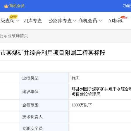
商机会员
功能
高级查询
四库专查
公路库专查
商机会员
AI标讯
高级查询（SVIP）
A
公示业绩详情页
开标记录
>
项目经理带业绩荣誉证书
>
高级查询（SVIP）
A
项目参数
>
项目经理投标记录
>
庆阳市某煤矿井综合利用项目附属工程某标段
下浮率
>
技术负责人/专职安全员C证
>
开标记录
>
项目经理带业绩荣誉证书
>
查业主
>
项目分类筛选
>
项目参数
>
项目经理投标记录
>
宏观经济
>
建企舆情
>
下浮率
>
技术负责人/专职安全员C证
>
业绩类型
施工
政策规划
>
招投标规则
>
查业主
>
项目分类筛选
>
A
环县刘园子煤矿矿井疏干水综合
宏观经济
>
建企舆情
>
建设单位
项目建设管理局
政策规划
>
招投标规则
>
A
商机会员
金额范围
1000万以下
业主专查
>
项目商机
>
技术负责人
商机会员
拟建项目审批
>
专项债项目
>
专职安全员