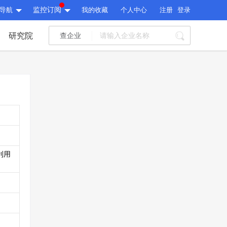
导航
监控订阅
我的收藏
个人中心
注册
登录
研究院
查企业
I标讯
标讯精选
>
智能订阅
>
I标讯
标讯精选
>
智能订阅
>
建设通大数据研究院
研究报告
>
文章
>
建设通大数据研究院
PI接口
>
市场经营AI云平台
>
利用
研究报告
>
文章
>
PI接口
>
市场经营AI云平台
>
其他服务
会员服务
>
数据导出服务
>
其他服务
人脉服务
>
APP下载
>