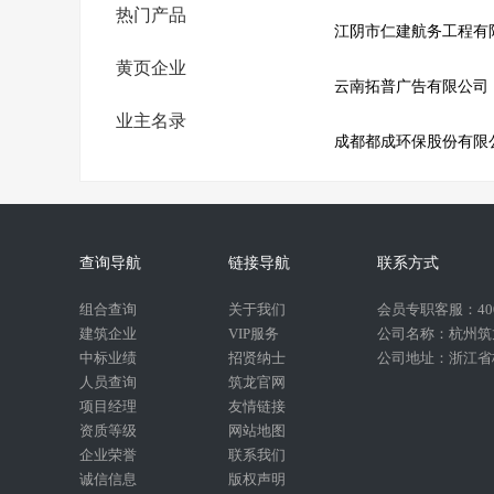
热门产品
江阴市仁建航务工程有
黄页企业
云南拓普广告有限公司
业主名录
成都都成环保股份有限
查询导航
链接导航
联系方式
组合查询
关于我们
会员专职客服：400-
建筑企业
VIP服务
公司名称：杭州筑
中标业绩
招贤纳士
公司地址：浙江省杭
人员查询
筑龙官网
项目经理
友情链接
资质等级
网站地图
企业荣誉
联系我们
诚信信息
版权声明