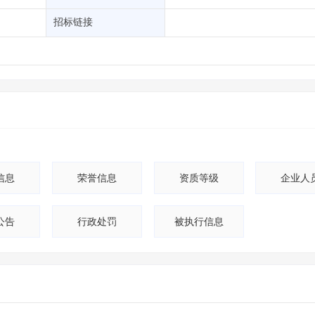
土地交易
>
省市重点项目
>
业主专查
>
项目商机
>
招标链接
拟建项目审批
>
专项债项目
>
土地交易
>
省市重点项目
>
信息
荣誉信息
资质等级
企业人
公告
行政处罚
被执行信息