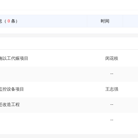
息（
0
条）
时间
设施以工代赈项目
闵花枝
--
灯监控设备项目
王志强
--
迁改造工程
--