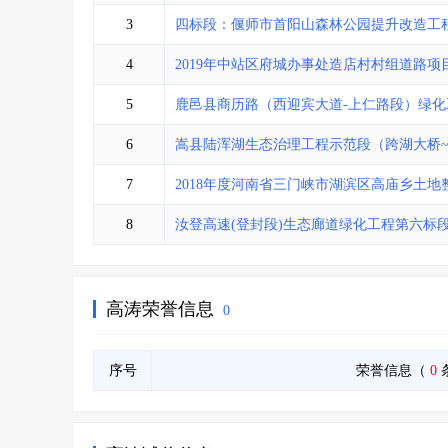
省库业绩查询
>
水利库专查
>
3
四标段：偃师市首阳山森林公园提升改造工程
组合查询-广州
>
业绩专查-广州
>
4
2019年中站区府城办事处造店村村组道路项
5
鹿邑县商历路（西迎宾大道-上仁路段）绿化
6
嵩县陆浑湖生态治理工程示范段（跨湖大桥
7
2018年度河南省三门峡市湖滨区高庙乡土地
8
汝登高速(登封段)生态廊道绿化工程第六标
高涛荣誉信息
0
序号
荣誉信息（
0