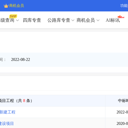
商机会员
功能
高级查询
四库专查
公路库专查
商机会员
AI标讯
高级查询（SVIP）
A
开标记录
>
项目经理带业绩荣誉证书
>
高级查询（SVIP）
A
项目参数
>
项目经理投标记录
>
下浮率
>
技术负责人/专职安全员C证
>
开标记录
>
项目经理带业绩荣誉证书
>
间：
2022-08-22
查业主
>
项目分类筛选
>
项目参数
>
项目经理投标记录
>
宏观经济
>
建企舆情
>
下浮率
>
技术负责人/专职安全员C证
>
政策规划
>
招投标规则
>
查业主
>
项目分类筛选
>
A
宏观经济
>
建企舆情
>
政策规划
>
招投标规则
>
A
商机会员
项目工程（共
8
条）
中标
新建工程
2022-0
业主专查
>
项目商机
>
商机会员
拟建项目审批
>
专项债项目
>
建设项目
2020-0