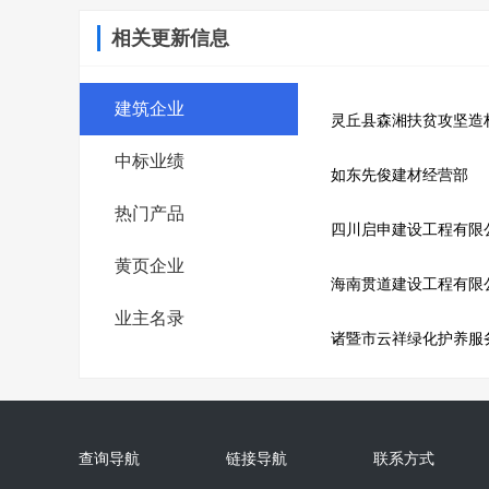
相关更新信息
建筑企业
灵丘县森湘扶贫攻坚造
中标业绩
如东先俊建材经营部
热门产品
四川启申建设工程有限
黄页企业
海南贯道建设工程有限
业主名录
诸暨市云祥绿化护养服
查询导航
链接导航
联系方式