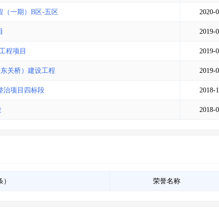
土地交易
>
省市重点项目
>
业主专查
>
项目商机
>
（一期）B区-五区
2020-0
拟建项目审批
>
专项债项目
>
土地交易
>
省市重点项目
>
目
2019-0
工程项目
2019-0
~东关桥）建设工程
2019-0
整治项目四标段
2018-1
段
2018-0
条）
荣誉名称