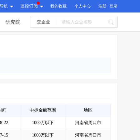
导航
监控订阅
我的收藏
个人中心
注册
登录
研究院
查企业
I标讯
标讯精选
>
智能订阅
>
I标讯
标讯精选
>
智能订阅
>
建设通大数据研究院
研究报告
>
文章
>
建设通大数据研究院
PI接口
>
市场经营AI云平台
>
研究报告
>
文章
>
PI接口
>
市场经营AI云平台
>
其他服务
时间
中标金额范围
地区
8-22
1000万以下
河南省周口市
会员服务
>
数据导出服务
>
其他服务
人脉服务
>
APP下载
>
7-15
1000万以下
河南省周口市