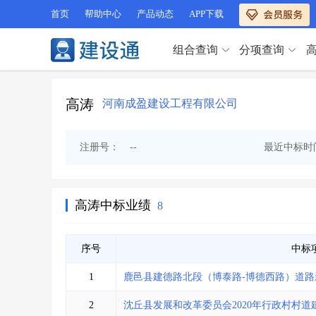
首页
帮助中心
产品动态
APP下载
组合查询
分项查询
分项查询（VIP）
查企业
>
查业绩
>
高涛
河南成盈建设工程有限公司
分项查询（VIP）
查资质
>
查人员
>
查荣誉
>
查诚信
>
查企业
>
查业绩
>
注册号：
--
最近中标时
项目经理
>
信用评价
>
查资质
>
查人员
>
招标信息
>
组合查询
>
查荣誉
>
查诚信
>
项目经理
>
信用评价
>
高涛中标业绩
8
招标信息
>
组合查询
>
行业 / 地区专查
序号
中标
四库专查
>
公路库专查
>
行业 / 地区专查
1
鹿邑县建德路北段（博泰路-博德西路）道路
省库业绩查询
>
水利库专查
>
组合查询-广州
>
业绩专查-广州
>
四库专查
>
公路库专查
>
2
沈丘县发展和改革委员会2020年行政村村道