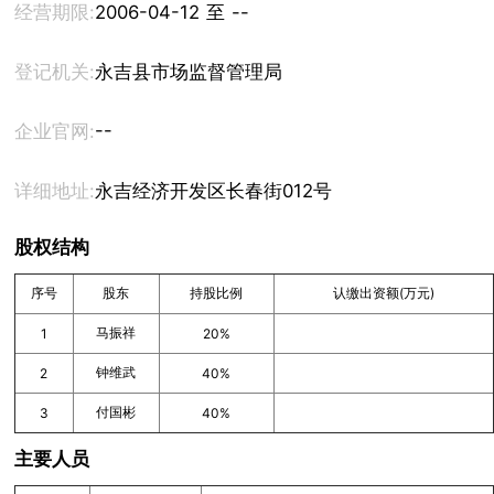
经营期限:
2006-04-12 至 --
登记机关:
永吉县市场监督管理局
--
企业官网:
详细地址:
永吉经济开发区长春街012号
股权结构
序号
股东
持股比例
认缴出资额(万元)
马振祥
1
20%
钟维武
2
40%
付国彬
3
40%
主要人员