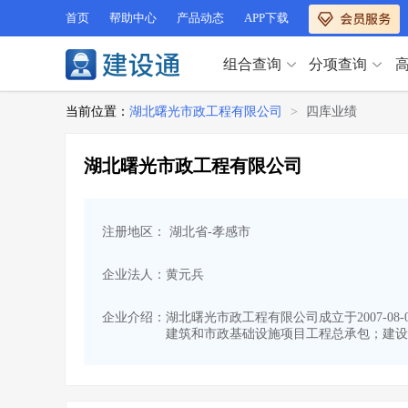
首页
帮助中心
产品动态
APP下载
组合查询
分项查询
分项查询（VIP）
当前位置：
湖北曙光市政工程有限公司
>
四库业绩
查企业
>
查业绩
>
分项查询（VIP）
查资质
>
查人员
>
湖北曙光市政工程有限公司
查荣誉
>
查诚信
>
查企业
>
查业绩
>
项目经理
>
信用评价
>
查资质
>
查人员
>
招标信息
>
组合查询
>
注册地区： 湖北省-孝感市
查荣誉
>
查诚信
>
项目经理
>
信用评价
>
企业法人：黄元兵
招标信息
>
组合查询
>
行业 / 地区专查
企业介绍：
湖北曙光市政工程有限公司成立于2007-08
建筑和市政基础设施项目工程总承包；建设
四库专查
>
公路库专查
>
行业 / 地区专查
省库业绩查询
>
水利库专查
>
组合查询-广州
>
业绩专查-广州
>
四库专查
>
公路库专查
>