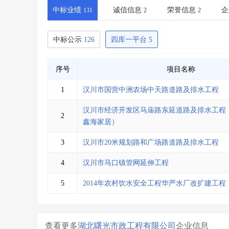
省库业绩查询
>
水利库专查
>
中标业绩
诚信信息
荣誉信息
企
131
2
2
组合查询-广州
>
业绩专查-广州
>
中标公示
126
四库一平台
5
序号
项目名称
1
汉川市国营中洲农场中天路道路及排水工程
汉川市经济开发区马庙路东延道路及排水工程
2
鑫海家居）
3
汉川市20米规划路和广场路道路及排水工程
4
汉川市马口镇管网延伸工程
5
2014年农村饮水安全工程华严水厂改扩建工程
查看更多
湖北曙光市政工程有限公司
企业信息