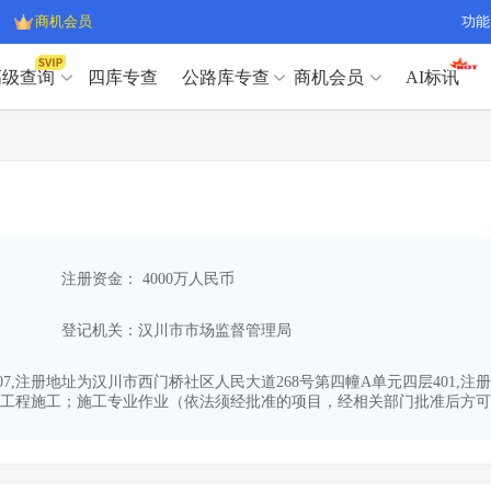
商机会员
功能
高级查询
四库专查
公路库专查
商机会员
AI标讯
高级查询（SVIP）
A
开标记录
>
项目经理带业绩荣誉证书
>
高级查询（SVIP）
A
项目参数
>
项目经理投标记录
>
下浮率
>
技术负责人/专职安全员C证
>
开标记录
>
项目经理带业绩荣誉证书
>
查业主
>
项目分类筛选
>
项目参数
>
项目经理投标记录
>
宏观经济
>
建企舆情
>
注册资金： 4000万人民币
下浮率
>
技术负责人/专职安全员C证
>
政策规划
>
招投标规则
>
查业主
>
项目分类筛选
>
A
登记机关：汉川市市场监督管理局
宏观经济
>
建企舆情
>
政策规划
>
招投标规则
>
A
商机会员
-07,注册地址为汉川市西门桥社区人民大道268号第四幢A单元四层401,
工程施工；施工专业作业（依法须经批准的项目，经相关部门批准后方可开
业主专查
>
项目商机
>
商机会员
拟建项目审批
>
专项债项目
>