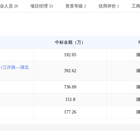
土地交易
>
省市重点项目
>
业主专查
>
项目商机
>
业人员
项目经理
资质等级
信用评价
工
29
53
2
1
拟建项目审批
>
专项债项目
>
土地交易
>
省市重点项目
>
中标金额（万）
192.05
（江许路—湖北
392.62
736.09
151.8
177.26