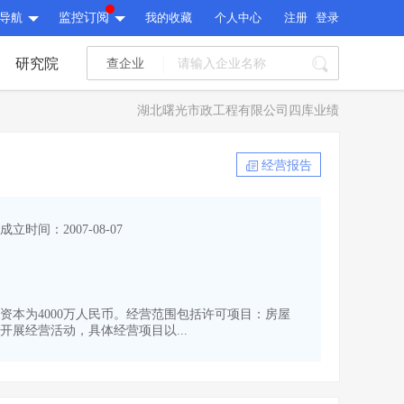
导航
监控订阅
我的收藏
个人中心
注册
登录
研究院
查企业
I标讯
湖北曙光市政工程有限公司四库业绩
标讯精选
>
智能订阅
>
I标讯
经营报告
标讯精选
>
智能订阅
>
建设通大数据研究院
成立时间：2007-08-07
研究报告
>
文章
>
建设通大数据研究院
PI接口
>
市场经营AI云平台
>
研究报告
>
文章
>
PI接口
>
市场经营AI云平台
>
注册资本为4000万人民币。经营范围包括许可项目：房屋
其他服务
展经营活动，具体经营项目以...
会员服务
>
数据导出服务
>
其他服务
人脉服务
>
APP下载
>