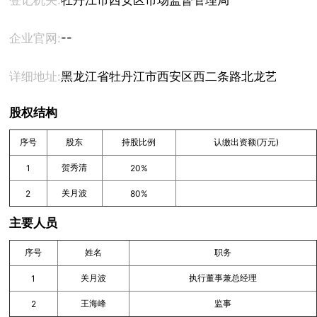
登记机关:
牡丹江市西安区市场监督管理局
--
企业官网:
详细地址:
黑龙江省牡丹江市西安区西二条路北龙艺花园南侧
股权结构
序号
股东
持股比例
认缴出资额(万元)
贺秀清
1
20%
关月波
2
80%
主要人员
序号
姓名
职务
关月波
执行董事兼总经理
1
王海峰
监事
2