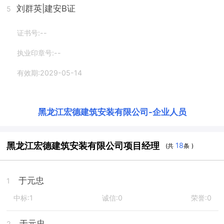
刘群英
|建安B证
5
证书号:--
执业印章号:--
有效期:2029-05-14
黑龙江宏德建筑安装有限公司
-
企业人员
黑龙江宏德建筑安装有限公司项目经理
18
(共
条 )
于元忠
1
中标:1
诚信:0
荣誉:0
于元忠
2