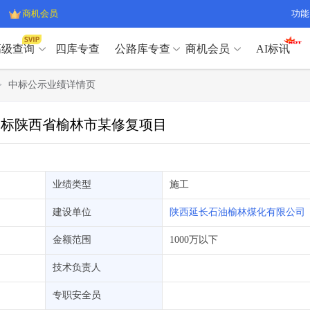
商机会员
功能
高级查询
四库专查
公路库专查
商机会员
AI标讯
高级查询（SVIP）
A
>
中标公示业绩详情页
开标记录
>
项目经理带业绩荣誉证书
>
高级查询（SVIP）
A
项目参数
>
项目经理投标记录
>
月中标陕西省榆林市某修复项目
下浮率
>
技术负责人/专职安全员C证
>
开标记录
>
项目经理带业绩荣誉证书
>
查业主
>
项目分类筛选
>
项目参数
>
项目经理投标记录
>
宏观经济
>
建企舆情
>
下浮率
>
技术负责人/专职安全员C证
>
业绩类型
施工
政策规划
>
招投标规则
>
查业主
>
项目分类筛选
>
A
建设单位
陕西延长石油榆林煤化有限公司
宏观经济
>
建企舆情
>
政策规划
>
招投标规则
>
A
金额范围
1000万以下
商机会员
技术负责人
业主专查
>
项目商机
>
商机会员
拟建项目审批
>
专项债项目
>
专职安全员