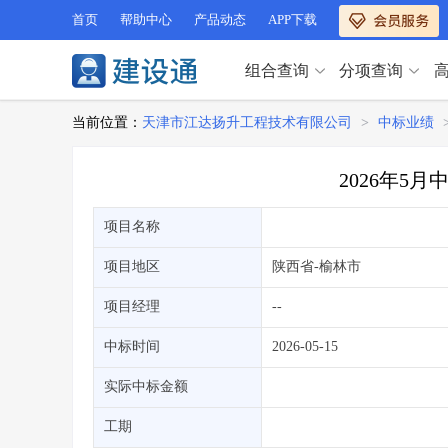
首页
帮助中心
产品动态
APP下载
组合查询
分项查询
分项查询（VIP）
当前位置：
天津市江达扬升工程技术有限公司
>
中标业绩
查企业
>
查业绩
>
分项查询（VIP）
查资质
>
查人员
>
2026年5
查荣誉
>
查诚信
>
查企业
>
查业绩
>
项目经理
>
信用评价
>
项目名称
查资质
>
查人员
>
招标信息
>
组合查询
>
查荣誉
>
查诚信
>
项目地区
陕西省
-榆林市
项目经理
>
信用评价
>
项目经理
--
招标信息
>
组合查询
>
行业 / 地区专查
中标时间
2026-05-15
四库专查
>
公路库专查
>
行业 / 地区专查
实际中标金额
省库业绩查询
>
水利库专查
>
组合查询-广州
>
业绩专查-广州
>
四库专查
工期
>
公路库专查
>