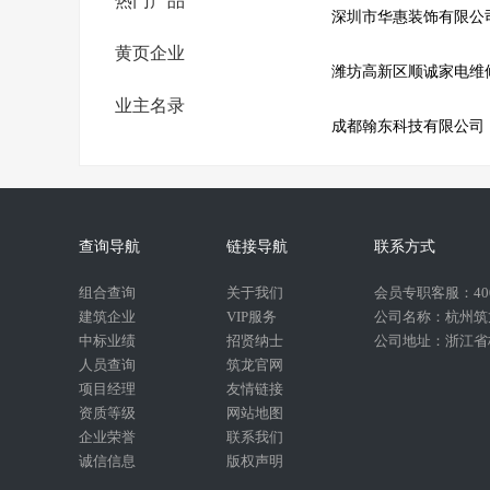
热门产品
深圳市华惠装饰有限公
黄页企业
业主名录
成都翰东科技有限公司
查询导航
链接导航
联系方式
组合查询
关于我们
会员专职客服：400-
建筑企业
VIP服务
公司名称：杭州筑
中标业绩
招贤纳士
公司地址：浙江省杭
人员查询
筑龙官网
项目经理
友情链接
资质等级
网站地图
企业荣誉
联系我们
诚信信息
版权声明