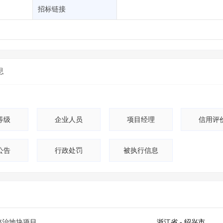
土地交易
>
省市重点项目
>
业主专查
>
项目商机
>
招标链接
拟建项目审批
>
专项债项目
>
土地交易
>
省市重点项目
>
息
等级
企业人员
项目经理
信用评
公告
行政处罚
被执行信息
整治地块项目
浙江省
- 绍兴市