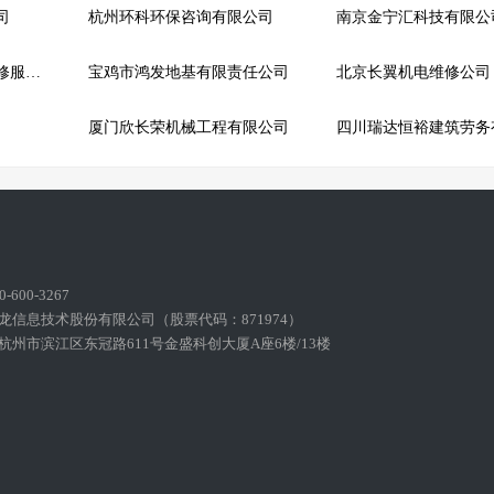
司
杭州环科环保咨询有限公司
南京金宁汇科技有限公
潍坊高新区顺诚家电维修服务中心
宝鸡市鸿发地基有限责任公司
北京长翼机电维修公司
厦门欣长荣机械工程有限公司
600-3267
龙信息技术股份有限公司（股票代码：871974）
州市滨江区东冠路611号金盛科创大厦A座6楼/13楼