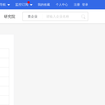
导航
监控订阅
我的收藏
个人中心
注册
登录
研究院
查企业
I标讯
标讯精选
>
智能订阅
>
I标讯
标讯精选
>
智能订阅
>
建设通大数据研究院
研究报告
>
文章
>
建设通大数据研究院
PI接口
>
市场经营AI云平台
>
研究报告
>
文章
>
PI接口
>
市场经营AI云平台
>
其他服务
会员服务
>
数据导出服务
>
其他服务
人脉服务
>
APP下载
>