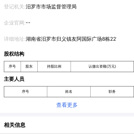
登记机关:
汨罗市市场监督管理局
--
企业官网:
详细地址:
湖南省汨罗市归义镇友阿国际广场8栋2214号
股权结构
序号
股东
持股比例
认缴出资额(万元)
主要人员
序号
姓名
职务
查看更多
相关信息