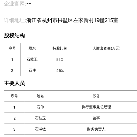
--
企业官网:
详细地址:
浙江省杭州市拱墅区左家新村19幢215室
股权结构
序号
股东
持股比例
认缴出资额(万元)
石枝玉
1
55%
石仲
2
45%
主要人员
序号
姓名
职务
石仲
执行董事兼总经理
1
石枝玉
监事
2
石淑敏
财务负责人
3