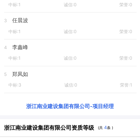
中标:1
诚信:0
荣誉:0
任晨波
3
中标:1
诚信:0
荣誉:0
李鑫峰
4
中标:1
诚信:0
荣誉:0
郑凤如
5
中标:3
诚信:0
荣誉:1
浙江南业建设集团有限公司
-
项目经理
浙江南业建设集团有限公司资质等级
4
(共
条 )