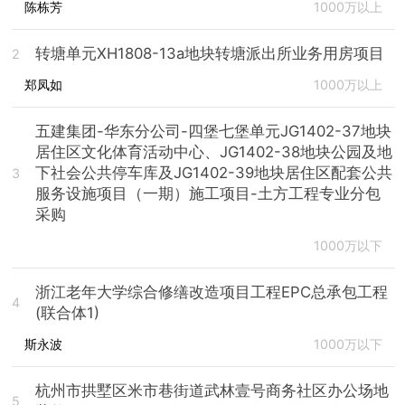
陈栋芳
1000万以上
转塘单元XH1808-13a地块转塘派出所业务用房项目
2
郑凤如
1000万以上
五建集团-华东分公司-四堡七堡单元JG1402-37地块
居住区文化体育活动中心、JG1402-38地块公园及地
下社会公共停车库及JG1402-39地块居住区配套公共
3
服务设施项目（一期）施工项目-土方工程专业分包
采购
1000万以下
浙江老年大学综合修缮改造项目工程EPC总承包工程
4
(联合体1)
斯永波
1000万以下
杭州市拱墅区米市巷街道武林壹号商务社区办公场地
5