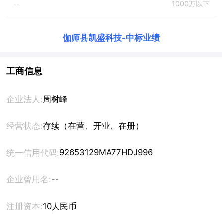
--
1000万以下
伽师县凯盛科技
-
中标业绩
工商信息
企业法人:
周树峰
经营状态:
存续（在营、开业、在册）
92653129MA77HDJ996
统一信用代码:
--
企业曾用名:
注册资本:
10人民币