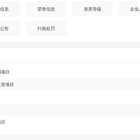
94
信息
荣誉信息
资质等级
企业
91
公告
行政处罚
86
84
77
75
期项目
改造项目
项目