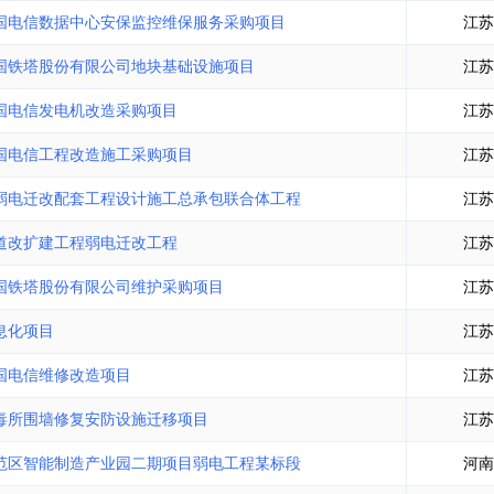
土地交易
>
省市重点项目
>
业主专查
>
项目商机
>
国电信数据中心安保监控维保服务采购项目
江苏
拟建项目审批
>
专项债项目
>
国铁塔股份有限公司地块基础设施项目
江苏
土地交易
>
省市重点项目
>
国电信发电机改造采购项目
江苏
国电信工程改造施工采购项目
江苏
弱电迁改配套工程设计施工总承包联合体工程
江苏
道改扩建工程弱电迁改工程
江苏
国铁塔股份有限公司维护采购项目
江苏
息化项目
江苏
国电信维修改造项目
江苏
毒所围墙修复安防设施迁移项目
江苏
范区智能制造产业园二期项目弱电工程某标段
河南