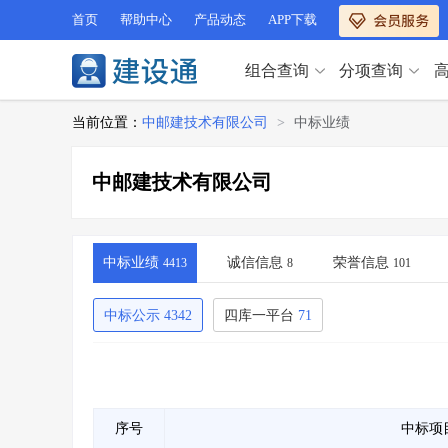
首页
帮助中心
产品动态
APP下载
组合查询
分项查询
分项查询（VIP）
当前位置：
中邮建技术有限公司
>
中标业绩
查企业
>
查业绩
>
分项查询（VIP）
查资质
>
查人员
>
中邮建技术有限公司
查荣誉
>
查诚信
>
查企业
>
查业绩
>
项目经理
>
信用评价
>
查资质
>
查人员
>
招标信息
>
组合查询
>
查荣誉
>
查诚信
>
中标业绩
诚信信息
荣誉信息
4413
8
101
项目经理
>
信用评价
>
招标信息
>
组合查询
>
中标公示
4342
四库一平台
71
行业 / 地区专查
四库专查
>
公路库专查
>
行业 / 地区专查
省库业绩查询
>
水利库专查
>
组合查询-广州
>
业绩专查-广州
>
四库专查
>
公路库专查
>
序号
中标项