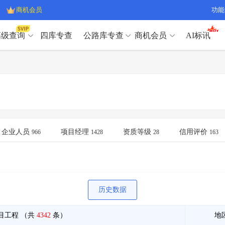
商机会员
功能
高级查询
四库专查
公路库专查
商机会员
AI标讯
高级查询（SVIP）
A
开标记录
>
项目经理带业绩荣誉证书
>
高级查询（SVIP）
A
项目参数
>
项目经理投标记录
>
下浮率
>
技术负责人/专职安全员C证
>
开标记录
>
项目经理带业绩荣誉证书
>
查业主
>
项目分类筛选
>
项目参数
>
项目经理投标记录
>
宏观经济
>
建企舆情
>
下浮率
>
技术负责人/专职安全员C证
>
企业人员
项目经理
资质等级
信用评价
966
1428
28
163
政策规划
>
招投标规则
>
查业主
>
项目分类筛选
>
A
宏观经济
>
建企舆情
>
政策规划
>
招投标规则
>
A
商机会员
历史数据
业主专查
>
项目商机
>
商机会员
拟建项目审批
>
专项债项目
>
目工程
（共
4342
条）
地