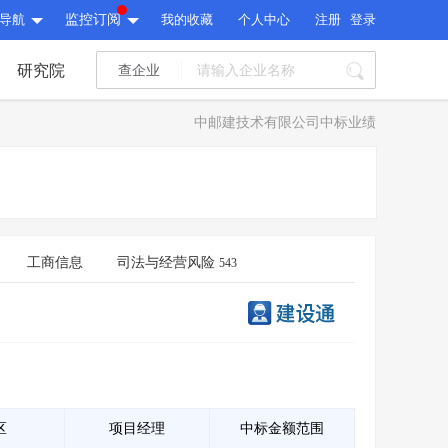
导航
监控订阅
我的收藏
个人中心
注册
登录
研究院
查企业
I标讯
中邮建技术有限公司中标业绩
标讯精选
>
智能订阅
>
I标讯
标讯精选
>
智能订阅
>
建设通大数据研究院
研究报告
>
文章
>
工商信息
司法与经营风险
543
建设通大数据研究院
PI接口
>
市场经营AI云平台
>
研究报告
>
文章
>
PI接口
>
市场经营AI云平台
>
其他服务
会员服务
>
数据导出服务
>
其他服务
人脉服务
>
APP下载
>
区
项目经理
中标金额范围