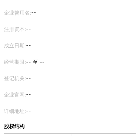
--
企业曾用名:
--
注册资本:
--
成立日期:
经营期限:
-- 至 --
--
登记机关:
--
企业官网:
--
详细地址:
股权结构