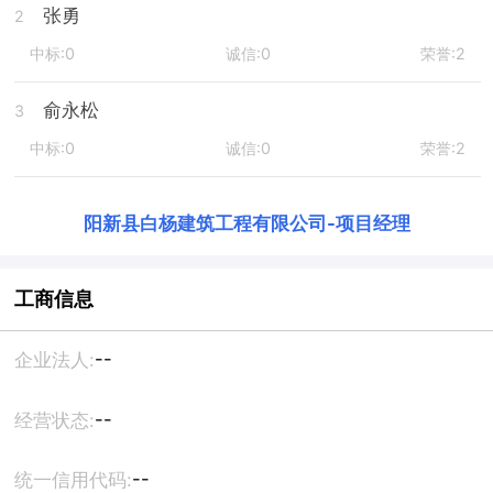
张勇
2
中标:0
诚信:0
荣誉:2
俞永松
3
中标:0
诚信:0
荣誉:2
阳新县白杨建筑工程有限公司
-
项目经理
工商信息
--
企业法人:
--
经营状态:
--
统一信用代码: