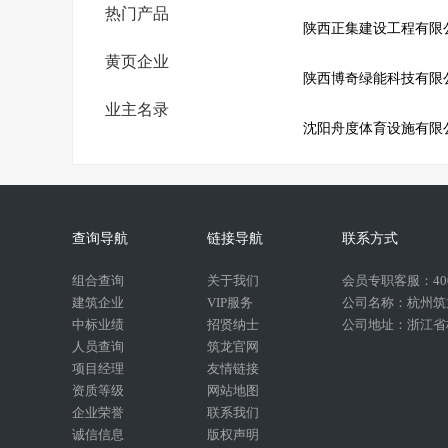
热门产品
陕西正集建设工程有限
黄页企业
陕西博奇绿能科技有限
业主名录
沈阳舟度体育设施有限
查询导航
链接导航
联系方式
组合查询
关于我们
会员专职客服：400-
建筑企业
VIP服务
公司名称：杭州筑
中标业绩
招贤纳士
公司地址：浙江省杭
人员查询
筑龙官网
项目经理
友情链接
资质等级
网站地图
企业荣誉
联系我们
诚信信息
版权声明