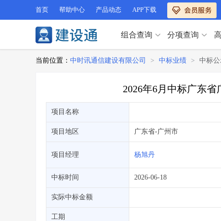
首页
帮助中心
产品动态
APP下载
组合查询
分项查询
分项查询（VIP）
当前位置：
中时讯通信建设有限公司
>
中标业绩
>
中标公
查企业
>
查业绩
>
分项查询（VIP）
查资质
>
查人员
>
2026年6月中标广
查荣誉
>
查诚信
>
查企业
>
查业绩
>
项目经理
>
信用评价
>
项目名称
查资质
>
查人员
>
招标信息
>
组合查询
>
查荣誉
>
查诚信
>
项目地区
广东省
-广州市
项目经理
>
信用评价
>
招标信息
>
组合查询
>
项目经理
杨旭丹
行业 / 地区专查
中标时间
2026-06-18
四库专查
>
公路库专查
>
行业 / 地区专查
省库业绩查询
>
水利库专查
>
实际中标金额
组合查询-广州
>
业绩专查-广州
>
四库专查
>
公路库专查
>
工期