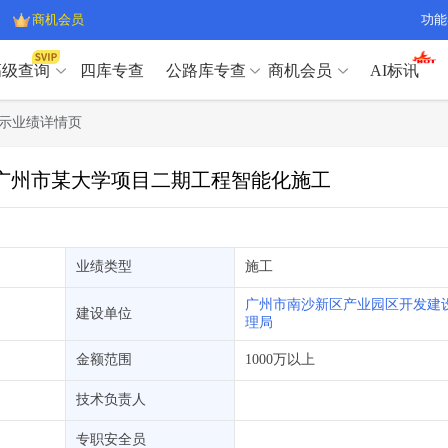
商机会员
功能
高级查询
四库专查
公路库专查
商机会员
AI标讯
高级查询（SVIP）
A
示业绩详情页
开标记录
>
项目经理带业绩荣誉证书
>
高级查询（SVIP）
A
项目参数
>
项目经理投标记录
>
东省广州市某大学项目二期工程智能化施工
下浮率
>
技术负责人/专职安全员C证
>
开标记录
>
项目经理带业绩荣誉证书
>
查业主
>
项目分类筛选
>
项目参数
>
项目经理投标记录
>
宏观经济
>
建企舆情
>
下浮率
>
技术负责人/专职安全员C证
>
业绩类型
施工
政策规划
>
招投标规则
>
查业主
>
项目分类筛选
>
A
广州市南沙新区产业园区开发建
宏观经济
>
建企舆情
>
建设单位
理局
政策规划
>
招投标规则
>
A
商机会员
金额范围
1000万以上
业主专查
>
项目商机
>
技术负责人
商机会员
拟建项目审批
>
专项债项目
>
专职安全员