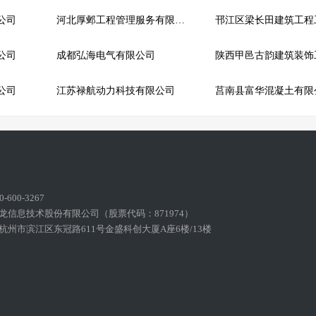
公司
河北厚邺工程管理服务有限责任公司
邗江区梁长田建筑工程
公司
成都弘海电气有限公司
公司
江苏禄航动力科技有限公司
莒南县富华混凝土有限
600-3267
龙信息技术股份有限公司（股票代码：871974）
州市滨江区东冠路611号金盛科创大厦A座6楼/13楼