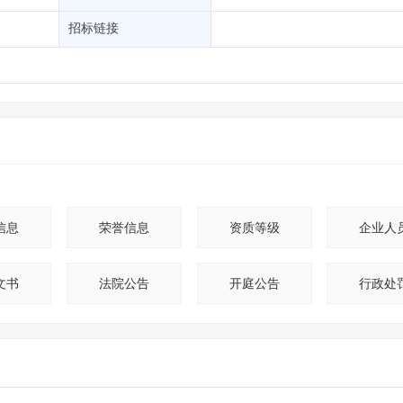
土地交易
>
省市重点项目
>
业主专查
>
项目商机
>
招标链接
拟建项目审批
>
专项债项目
>
土地交易
>
省市重点项目
>
信息
荣誉信息
资质等级
企业人
文书
法院公告
开庭公告
行政处