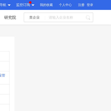
导航
监控订阅
我的收藏
个人中心
注册
登录
研究院
查企业
I标讯
标讯精选
>
智能订阅
>
I标讯
标讯精选
>
智能订阅
>
建设通大数据研究院
研究报告
>
文章
>
建设通大数据研究院
PI接口
>
市场经营AI云平台
>
设管
研究报告
>
文章
>
PI接口
>
市场经营AI云平台
>
其他服务
会员服务
>
数据导出服务
>
其他服务
人脉服务
>
APP下载
>