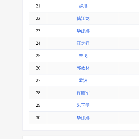
21
赵旭
22
储江龙
23
毕娜娜
24
汪之祥
25
朱飞
26
郭效林
27
孟波
28
许照军
29
朱玉明
30
毕娜娜