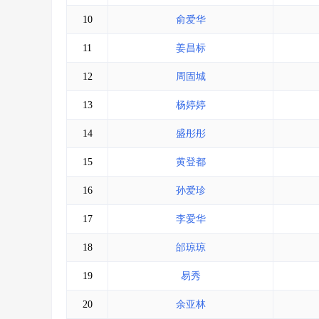
10
俞爱华
11
姜昌标
12
周固城
13
杨婷婷
14
盛彤彤
15
黄登都
16
孙爱珍
17
李爱华
18
邰琼琼
19
易秀
20
余亚林