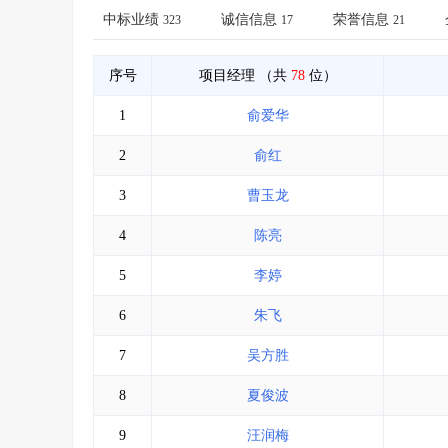
省库业绩查询
>
水利库专查
>
中标业绩
诚信信息
荣誉信息
323
17
21
组合查询-广州
>
业绩专查-广州
>
序号
项目经理
（共
78
位）
1
俞爱华
2
俞红
3
曹玉龙
4
陈亮
5
李婷
6
朱飞
7
吴方胜
8
夏俊波
9
汪润梅