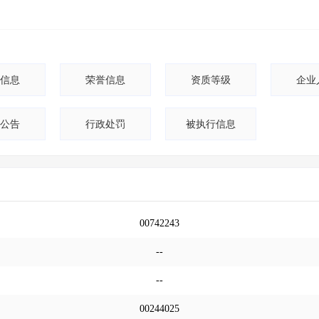
信息
荣誉信息
资质等级
企业
公告
行政处罚
被执行信息
00742243
--
--
00244025