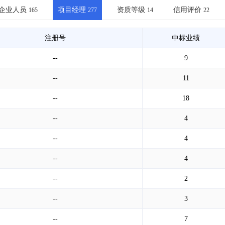
土地交易
>
省市重点项目
>
业主专查
>
项目商机
>
企业人员
项目经理
资质等级
信用评价
165
277
14
22
拟建项目审批
>
专项债项目
>
土地交易
>
省市重点项目
>
注册号
中标业绩
--
9
--
11
--
18
--
4
--
4
--
4
--
2
--
3
--
7