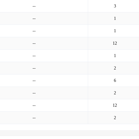
--
3
--
1
--
1
--
12
--
1
--
2
--
6
--
2
--
12
--
2