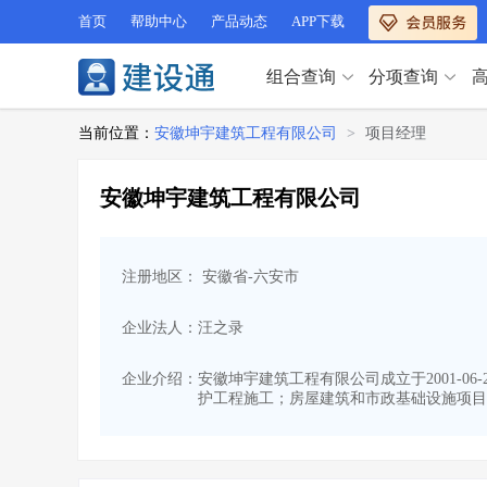
首页
帮助中心
产品动态
APP下载
组合查询
分项查询
分项查询（VIP）
当前位置：
安徽坤宇建筑工程有限公司
>
项目经理
查企业
>
查业绩
>
分项查询（VIP）
查资质
>
查人员
>
安徽坤宇建筑工程有限公司
查荣誉
>
查诚信
>
查企业
>
查业绩
>
项目经理
>
信用评价
>
查资质
>
查人员
>
招标信息
>
组合查询
>
注册地区： 安徽省-六安市
查荣誉
>
查诚信
>
项目经理
>
信用评价
>
企业法人：汪之录
招标信息
>
组合查询
>
行业 / 地区专查
企业介绍：
安徽坤宇建筑工程有限公司成立于2001-0
护工程施工；房屋建筑和市政基础设施项目
四库专查
>
公路库专查
>
行业 / 地区专查
省库业绩查询
>
水利库专查
>
组合查询-广州
>
业绩专查-广州
>
四库专查
>
公路库专查
>