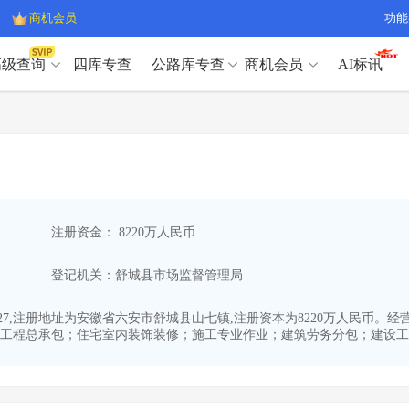
商机会员
功能
高级查询
四库专查
公路库专查
商机会员
AI标讯
高级查询（SVIP）
A
开标记录
>
项目经理带业绩荣誉证书
>
高级查询（SVIP）
A
项目参数
>
项目经理投标记录
>
下浮率
>
技术负责人/专职安全员C证
>
开标记录
>
项目经理带业绩荣誉证书
>
查业主
>
项目分类筛选
>
项目参数
>
项目经理投标记录
>
宏观经济
>
建企舆情
>
注册资金： 8220万人民币
下浮率
>
技术负责人/专职安全员C证
>
政策规划
>
招投标规则
>
查业主
>
项目分类筛选
>
A
登记机关：舒城县市场监督管理局
宏观经济
>
建企舆情
>
政策规划
>
招投标规则
>
A
商机会员
6-27,注册地址为安徽省六安市舒城县山七镇,注册资本为8220万人民
工程总承包；住宅室内装饰装修；施工专业作业；建筑劳务分包；建设工程施
业主专查
>
项目商机
>
商机会员
拟建项目审批
>
专项债项目
>