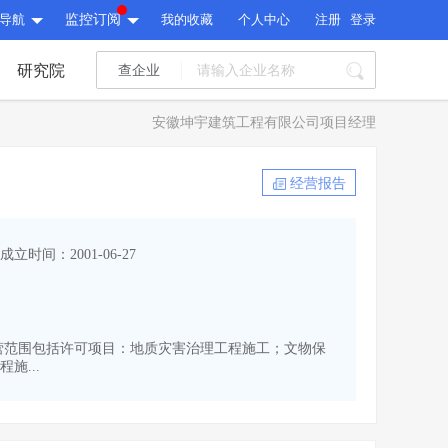
导航
监控订阅
我的收藏
个人中心
注册
登录
研究院
查企业
I标讯
安徽坤宇建筑工程有限公司项目经理
标讯精选
>
智能订阅
>
I标讯
经营报告
标讯精选
>
智能订阅
>
建设通大数据研究院
成立时间：2001-06-27
研究报告
>
文章
>
建设通大数据研究院
PI接口
>
市场经营AI云平台
>
研究报告
>
文章
>
PI接口
>
市场经营AI云平台
>
币。经营范围包括许可项目：地质灾害治理工程施工；文物保
其他服务
...
会员服务
>
数据导出服务
>
其他服务
人脉服务
>
APP下载
>