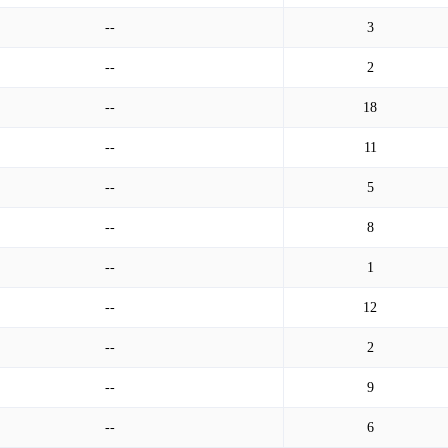
--
3
--
2
--
18
--
11
--
5
--
8
--
1
--
12
--
2
--
9
--
6