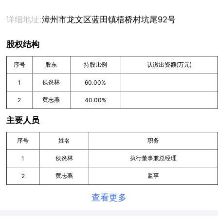
详细地址:
漳州市龙文区蓝田镇梧桥村坑尾92号
股权结构
序号
股东
持股比例
认缴出资额(万元)
侯炎林
1
60.00%
黄志燕
2
40.00%
主要人员
序号
姓名
职务
侯炎林
执行董事兼总经理
1
黄志燕
监事
2
查看更多