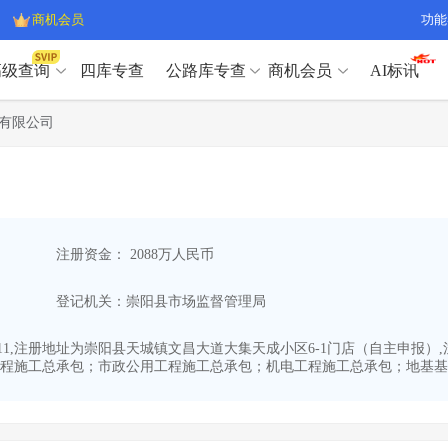
商机会员
功能
高级查询
四库专查
公路库专查
商机会员
AI标讯
高级查询（SVIP）
A
有限公司
开标记录
>
项目经理带业绩荣誉证书
>
高级查询（SVIP）
A
项目参数
>
项目经理投标记录
>
下浮率
>
技术负责人/专职安全员C证
>
开标记录
>
项目经理带业绩荣誉证书
>
查业主
>
项目分类筛选
>
项目参数
>
项目经理投标记录
>
宏观经济
>
建企舆情
>
注册资金： 2088万人民币
下浮率
>
技术负责人/专职安全员C证
>
政策规划
>
招投标规则
>
查业主
>
项目分类筛选
>
A
登记机关：崇阳县市场监督管理局
宏观经济
>
建企舆情
>
政策规划
>
招投标规则
>
A
商机会员
8-11,注册地址为崇阳县天城镇文昌大道大集天成小区6-1门店（自主申报）
程施工总承包；市政公用工程施工总承包；机电工程施工总承包；地基基础
业主专查
>
项目商机
>
商机会员
拟建项目审批
>
专项债项目
>