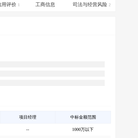
会员服务
>
数据导出服务
>
信用评价
工商信息
司法与经营风险
1
2
人脉服务
>
APP下载
>
项目经理
中标金额范围
--
1000万以下