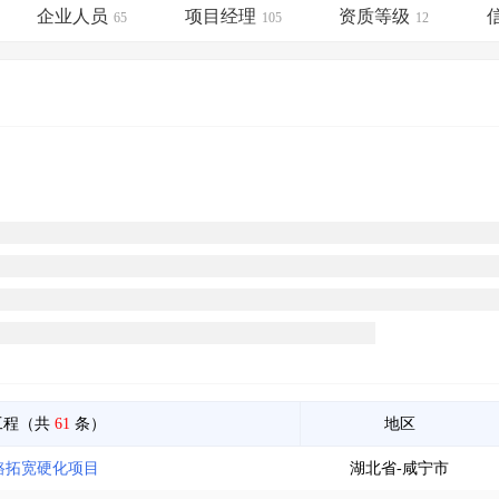
土地交易
>
省市重点项目
>
业主专查
>
项目商机
>
企业人员
项目经理
资质等级
65
105
12
拟建项目审批
>
专项债项目
>
土地交易
>
省市重点项目
>
工程（共
61
条）
地区
公路拓宽硬化项目
湖北省-咸宁市