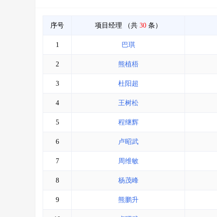
序号
项目经理
（共
30
条）
1
巴琪
2
熊植梧
3
杜阳超
4
王树松
5
程继辉
6
卢昭武
7
周维敏
8
杨茂峰
9
熊鹏升