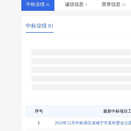
省库业绩查询
>
水利库专查
>
中标业绩
诚信信息
荣誉信息
81
4
10
组合查询-广州
>
业绩专查-广州
>
中标业绩 81
序号
最新中标项目
1
2024年12月中标湖北省咸宁市某村委会