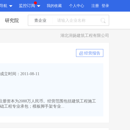
导航
监控订阅
我的收藏
个人中心
注册
登录
研究院
查企业
I标讯
湖北润扬建筑工程有限公司
标讯精选
>
智能订阅
>
I标讯
经营报告
标讯精选
>
智能订阅
>
建设通大数据研究院
成立时间：2011-08-11
研究报告
>
文章
>
建设通大数据研究院
PI接口
>
市场经营AI云平台
>
研究报告
>
文章
>
PI接口
>
市场经营AI云平台
>
,注册资本为2088万人民币。经营范围包括建筑工程施工
其他服务
工程专业承包；模板脚手架专业...
会员服务
>
数据导出服务
>
其他服务
人脉服务
>
APP下载
>