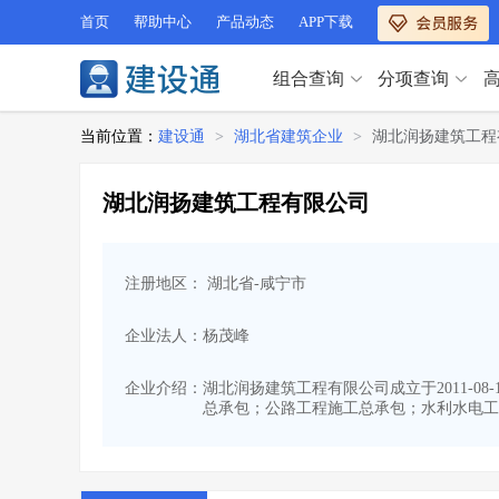
首页
帮助中心
产品动态
APP下载
组合查询
分项查询
分项查询（VIP）
当前位置：
建设通
>
湖北省建筑企业
>
湖北润扬建筑工程
查企业
>
查业绩
>
分项查询（VIP）
查资质
>
查人员
>
湖北润扬建筑工程有限公司
查荣誉
>
查诚信
>
查企业
>
查业绩
>
项目经理
>
信用评价
>
查资质
>
查人员
>
招标信息
>
组合查询
>
注册地区： 湖北省-咸宁市
查荣誉
>
查诚信
>
项目经理
>
信用评价
>
企业法人：杨茂峰
招标信息
>
组合查询
>
行业 / 地区专查
企业介绍：
湖北润扬建筑工程有限公司成立于2011-0
总承包；公路工程施工总承包；水利水电工
四库专查
>
公路库专查
>
行业 / 地区专查
省库业绩查询
>
水利库专查
>
组合查询-广州
>
业绩专查-广州
>
四库专查
>
公路库专查
>