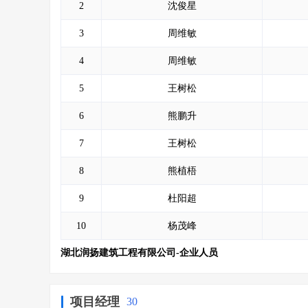
2
沈俊星
3
周维敏
4
周维敏
5
王树松
6
熊鹏升
7
王树松
8
熊植梧
9
杜阳超
10
杨茂峰
湖北润扬建筑工程有限公司-企业人员
项目经理
30