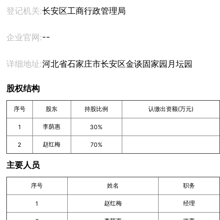
登记机关:
长安区工商行政管理局
--
企业官网:
详细地址:
河北省石家庄市长安区金谈固家园月坛园15-1-4
股权结构
序号
股东
持股比例
认缴出资额(万元)
李荫惠
1
30%
赵红梅
2
70%
主要人员
序号
姓名
职务
赵红梅
经理
1