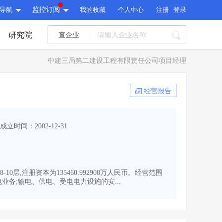
导航
监控订阅
我的收藏
个人中心
注册
登录
研究院
查企业
I标讯
中建三局第二建设工程有限责任公司项目经理
标讯精选
>
智能订阅
>
I标讯
经营报告
标讯精选
>
智能订阅
>
建设通大数据研究院
成立时间：2002-12-31
研究报告
>
文章
>
建设通大数据研究院
PI接口
>
市场经营AI云平台
>
研究报告
>
文章
>
PI接口
>
市场经营AI云平台
>
层,注册资本为135460.992908万人民币。经营范围
其他服务
业务;输电、供电、受电电力设施的安...
会员服务
>
数据导出服务
>
其他服务
人脉服务
>
APP下载
>