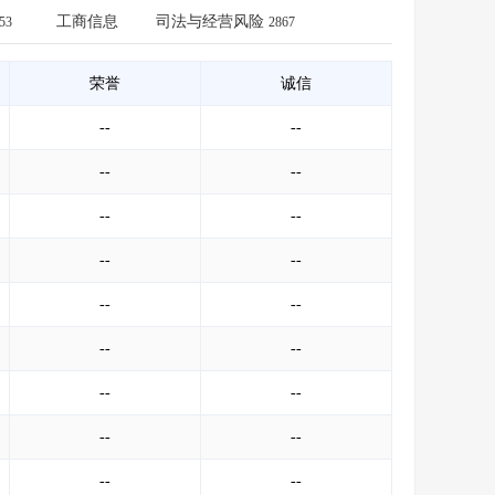
会员服务
>
数据导出服务
>
工商信息
司法与经营风险
53
2867
人脉服务
>
APP下载
>
荣誉
诚信
--
--
--
--
--
--
--
--
--
--
--
--
--
--
--
--
--
--