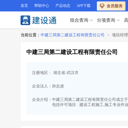
首页
帮助中心
产品动态
APP下载
组合查询
分项查询
分项查询（VIP）
当前位置：
中建三局第二建设工程有限责任公司
>
项目经理
查企业
>
查业绩
>
分项查询（VIP）
查资质
>
查人员
>
中建三局第二建设工程有限责任公司
查荣誉
>
查诚信
>
查企业
>
查业绩
>
项目经理
>
信用评价
>
查资质
>
查人员
>
招标信息
>
组合查询
>
注册地区： 湖北省-武汉市
查荣誉
>
查诚信
>
项目经理
>
信用评价
>
企业法人：孙志凌
招标信息
>
组合查询
>
行业 / 地区专查
企业介绍：
中建三局第二建设工程有限责任公司成立于2002
包括许可项目 : 建设工程施工;施工专业作
四库专查
>
公路库专查
>
行业 / 地区专查
省库业绩查询
>
水利库专查
>
组合查询-广州
>
业绩专查-广州
>
四库专查
>
公路库专查
>