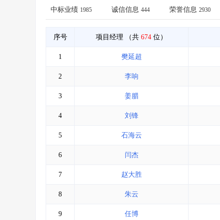
省库业绩查询
>
水利库专查
>
中标业绩
诚信信息
荣誉信息
1985
444
2930
组合查询-广州
>
业绩专查-广州
>
序号
项目经理
（共
674
位）
1
樊延超
2
李响
3
姜腊
4
刘锋
5
石海云
6
闫杰
7
赵大胜
8
朱云
9
任博