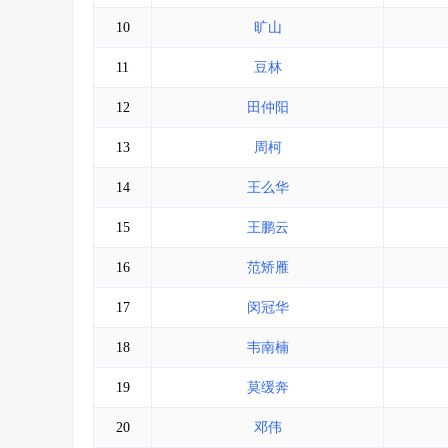
10
旷山
11
豆林
12
田仲阳
13
周柯
14
王么华
15
王鹏云
16
范矫雁
17
闵冠华
18
韦南楠
19
莫缓奔
20
邓伟