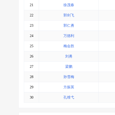
21
徐茂春
22
郭剑飞
23
郭仁勇
24
万德利
25
梅会胜
26
刘勇
27
梁鹏
28
孙雪梅
29
方振英
30
孔维弋