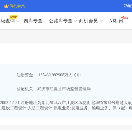
商机会员
功能
高级查询
四库专查
公路库专查
商机会员
AI标讯
高级查询（SVIP）
A
开标记录
>
项目经理带业绩荣誉证书
>
高级查询（SVIP）
A
项目参数
>
项目经理投标记录
>
下浮率
>
技术负责人/专职安全员C证
>
开标记录
>
项目经理带业绩荣誉证书
>
查业主
>
项目分类筛选
>
项目参数
>
项目经理投标记录
>
宏观经济
>
建企舆情
>
注册资金： 135460.992908万人民币
下浮率
>
技术负责人/专职安全员C证
>
政策规划
>
招投标规则
>
查业主
>
项目分类筛选
>
A
登记机关：武汉市江夏区市场监督管理局
宏观经济
>
建企舆情
>
政策规划
>
招投标规则
>
A
商机会员
-12-31,注册地址为湖北省武汉市江夏区纸坊街北华街东14号荆楚大厦8-10
业;建设工程设计;人防工程设计;供电业务;发电业务、输电业务、供（配）电
业主专查
>
项目商机
>
商机会员
拟建项目审批
>
专项债项目
>