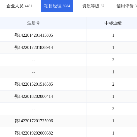
土地交易
>
省市重点项目
>
业主专查
>
项目商机
>
企业人员
项目经理
资质等级
信用评价
4481
6984
37
3
拟建项目审批
>
专项债项目
>
土地交易
>
省市重点项目
>
注册号
中标业绩
鄂1422014201415805
1
鄂1422017201828914
1
--
2
--
1
鄂1422015201518585
2
鄂1422018202000414
1
--
2
鄂1422017201725996
1
鄂1422019202000682
1