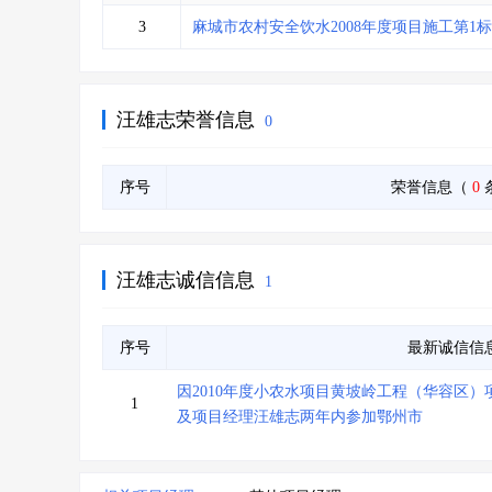
省库业绩查询
>
水利库专查
>
3
麻城市农村安全饮水2008年度项目施工第1
组合查询-广州
>
业绩专查-广州
>
汪雄志荣誉信息
0
序号
荣誉信息（
0
汪雄志诚信信息
1
序号
最新诚信信
因2010年度小农水项目黄坡岭工程（华容区）项
1
及项目经理汪雄志两年内参加鄂州市