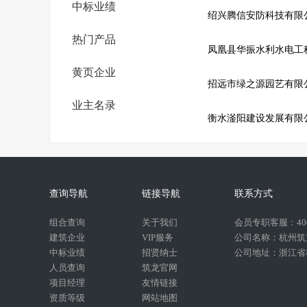
中标业绩
绍兴腾信安防科技有限
热门产品
凤凰县华振水利水电工
黄页企业
招远市绿之源园艺有限
业主名录
衡水滏阳建设发展有限
查询导航
链接导航
联系方式
组合查询
关于我们
会员专职客服：400-
建筑企业
VIP服务
公司名称：杭州筑
中标业绩
招贤纳士
公司地址：浙江省杭
人员查询
筑龙官网
项目经理
友情链接
资质等级
网站地图