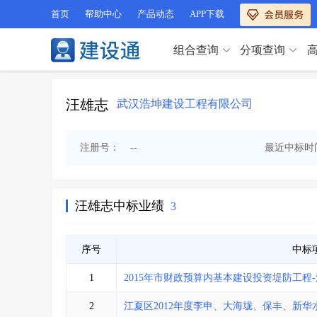
首页
帮助中心
产品动态
APP下载
组合查询
分项查询
分项查询（VIP）
查企业
>
查业绩
>
汪雄志
武汉浩坤建设工程有限公司
分项查询（VIP）
查资质
>
查人员
>
查荣誉
>
查诚信
>
查企业
>
查业绩
>
注册号：
--
最近中标时
项目经理
>
信用评价
>
查资质
>
查人员
>
招标信息
>
组合查询
>
查荣誉
>
查诚信
>
项目经理
>
信用评价
>
汪雄志中标业绩
3
招标信息
>
组合查询
>
行业 / 地区专查
序号
中标
四库专查
>
公路库专查
>
行业 / 地区专查
1
2015年市财政预算内基本建设投资堤防工
省库业绩查询
>
水利库专查
>
组合查询-广州
>
业绩专查-广州
>
四库专查
>
公路库专查
>
2
江夏区2012年度李申、大海垅、保丰、新