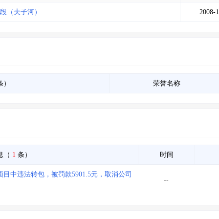
土地交易
>
省市重点项目
>
业主专查
>
项目商机
>
标段（夫子河）
2008-1
拟建项目审批
>
专项债项目
>
土地交易
>
省市重点项目
>
条）
荣誉名称
息（
1
条）
时间
目中违法转包，被罚款5901.5元，取消公司
--