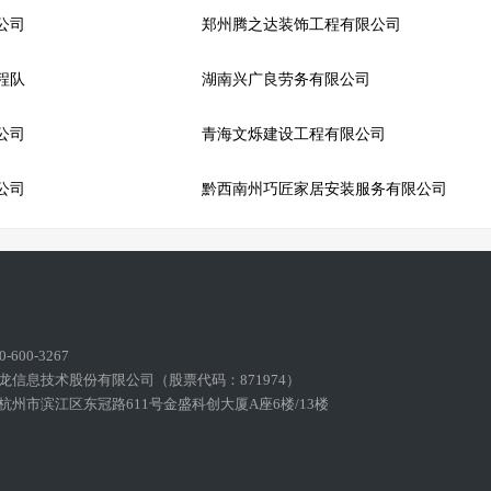
公司
郑州腾之达装饰工程有限公司
程队
湖南兴广良劳务有限公司
公司
青海文烁建设工程有限公司
公司
黔西南州巧匠家居安装服务有限公司
600-3267
龙信息技术股份有限公司（股票代码：871974）
州市滨江区东冠路611号金盛科创大厦A座6楼/13楼