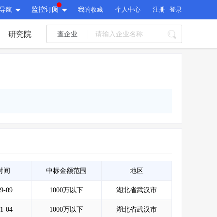
导航
监控订阅
我的收藏
个人中心
注册
登录
研究院
查企业
I标讯
标讯精选
>
智能订阅
>
I标讯
标讯精选
>
智能订阅
>
建设通大数据研究院
研究报告
>
文章
>
建设通大数据研究院
PI接口
>
市场经营AI云平台
>
研究报告
>
文章
>
PI接口
>
市场经营AI云平台
>
其他服务
时间
中标金额范围
地区
9-09
1000万以下
湖北省武汉市
会员服务
>
数据导出服务
>
其他服务
人脉服务
>
APP下载
>
1-04
1000万以下
湖北省武汉市