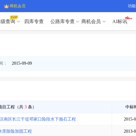
商机会员
功能
高级查询
四库专查
公路库专查
商机会员
AI标讯
高级查询（SVIP）
A
开标记录
>
项目经理带业绩荣誉证书
>
高级查询（SVIP）
A
项目参数
>
项目经理投标记录
>
下浮率
>
技术负责人/专职安全员C证
>
开标记录
>
项目经理带业绩荣誉证书
>
间：
2015-09-09
查业主
>
项目分类筛选
>
项目参数
>
项目经理投标记录
>
宏观经济
>
建企舆情
>
下浮率
>
技术负责人/专职安全员C证
>
政策规划
>
招投标规则
>
查业主
>
项目分类筛选
>
A
宏观经济
>
建企舆情
>
政策规划
>
招投标规则
>
A
商机会员
项目工程（共
3
条）
中标
程-汉南区长江干堤邓家口险段水下抛石工程
2015-0
业主专查
>
项目商机
>
商机会员
拟建项目审批
>
专项债项目
>
华水库除险加固工程
2013-0