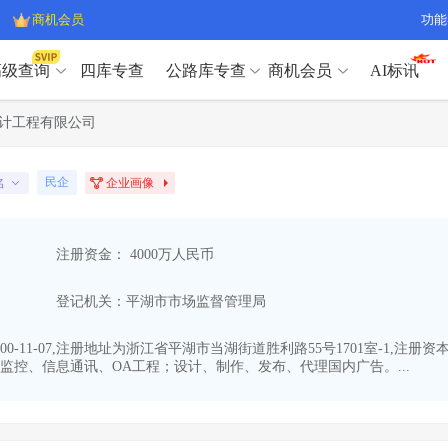
商机会员
功能
高级查询
四库专查
公路库专查
商机会员
AI标讯
高级查询（SVIP）
A
计工程有限公司
开标记录
>
项目经理带业绩荣誉证书
>
高级查询（SVIP）
A
项目参数
>
项目经理投标记录
>
民企
名
企业画像
下浮率
>
技术负责人/专职安全员C证
>
开标记录
>
项目经理带业绩荣誉证书
>
查业主
>
项目分类筛选
>
项目参数
>
项目经理投标记录
>
宏观经济
>
建企舆情
>
注册资金： 4000万人民币
下浮率
>
技术负责人/专职安全员C证
>
政策规划
>
招投标规则
>
查业主
>
项目分类筛选
>
A
登记机关：平湖市市场监督管理局
宏观经济
>
建企舆情
>
政策规划
>
招投标规则
>
A
商机会员
-11-07,注册地址为浙江省平湖市当湖街道胜利路55号1701室-1,注
控、信息通讯、OA工程；设计、制作、发布、代理国内广告。...
业主专查
>
项目商机
>
商机会员
拟建项目审批
>
专项债项目
>