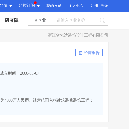
导航
监控订阅
我的收藏
个人中心
注册
登录
研究院
查企业
I标讯
浙江省先达装饰设计工程有限公司
标讯精选
>
智能订阅
>
I标讯
经营报告
标讯精选
>
智能订阅
>
建设通大数据研究院
成立时间：2000-11-07
研究报告
>
文章
>
建设通大数据研究院
PI接口
>
市场经营AI云平台
>
研究报告
>
文章
>
PI接口
>
市场经营AI云平台
>
册资本为4000万人民币。经营范围包括建筑装修装饰工程；
其他服务
会员服务
>
数据导出服务
>
其他服务
人脉服务
>
APP下载
>