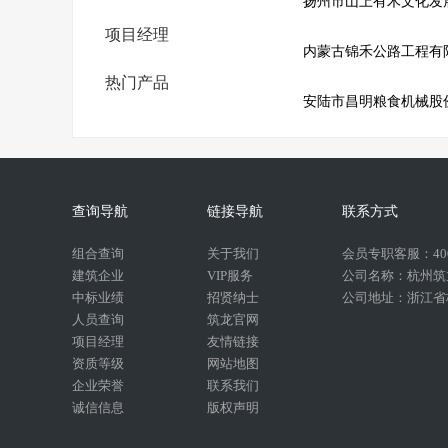
扬州市山上有木文化发
项目经理
内蒙古锦禾公路工程有
热门产品
安陆市昌明粮食机械股
查询导航
链接导航
联系方式
组合查询
关于我们
会员专职客服：400-
建筑企业
VIP服务
公司名称：杭州筑
中标业绩
招贤纳士
公司地址：浙江省杭
人员查询
筑龙官网
项目经理
友情链接
资质等级
网站地图
企业荣誉
联系我们
诚信信息
版权声明