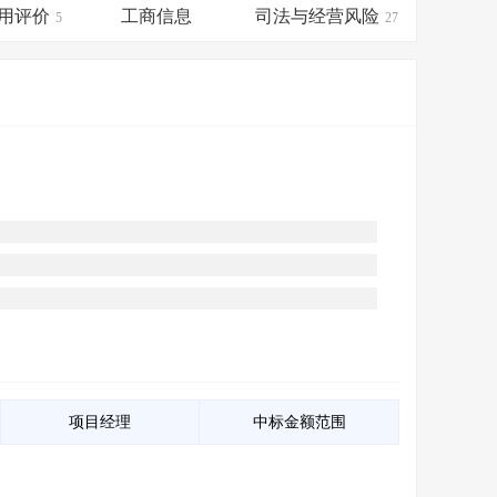
会员服务
>
数据导出服务
>
用评价
工商信息
司法与经营风险
5
27
人脉服务
>
APP下载
>
项目经理
中标金额范围