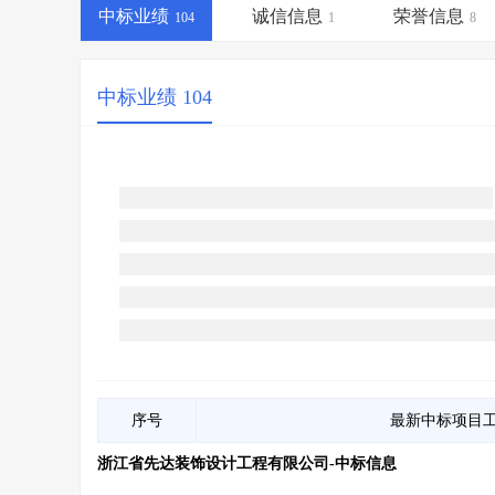
省库业绩查询
>
水利库专查
>
中标业绩
诚信信息
荣誉信息
104
1
8
组合查询-广州
>
业绩专查-广州
>
中标业绩 104
序号
最新中标项目
浙江省先达装饰设计工程有限公司-中标信息