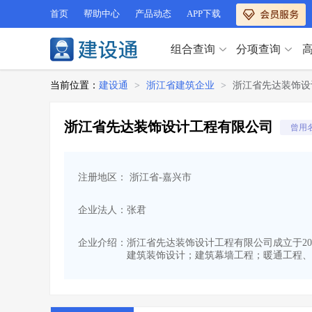
首页
帮助中心
产品动态
APP下载
组合查询
分项查询
分项查询（VIP）
当前位置：
建设通
>
浙江省建筑企业
>
浙江省先达装饰设
查企业
>
查业绩
>
分项查询（VIP）
查资质
>
查人员
>
浙江省先达装饰设计工程有限公司
曾用
查荣誉
>
查诚信
>
查企业
>
查业绩
>
项目经理
>
信用评价
>
查资质
>
查人员
>
招标信息
>
组合查询
>
注册地区： 浙江省-嘉兴市
查荣誉
>
查诚信
>
项目经理
>
信用评价
>
企业法人：张君
招标信息
>
组合查询
>
行业 / 地区专查
企业介绍：
浙江省先达装饰设计工程有限公司成立于2000
建筑装饰设计；建筑幕墙工程；暖通工程、监
四库专查
>
公路库专查
>
行业 / 地区专查
省库业绩查询
>
水利库专查
>
组合查询-广州
>
业绩专查-广州
>
四库专查
>
公路库专查
>