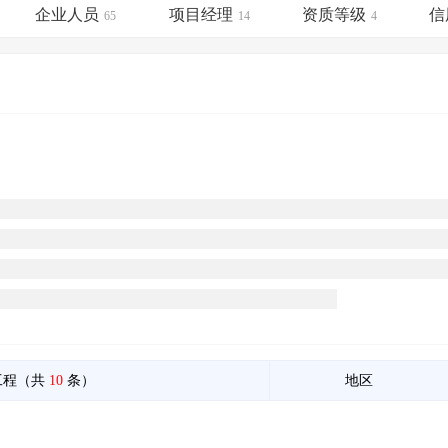
土地交易
>
省市重点项目
>
业主专查
>
项目商机
>
企业人员
项目经理
资质等级
信
65
14
4
拟建项目审批
>
专项债项目
>
土地交易
>
省市重点项目
>
工程（共
10
条）
地区