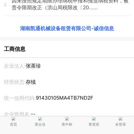
因未按照规定期限办理纳税申报和报送纳税资料，被
2
责令限期改正（洪山局税限改〔20......
湖南凯通机械设备租赁有限公司
-
诚信信息
工商信息
企业法人:
张茶珍
经营状态:
存续
91430105MA4TB7ND2F
统一信用代码:
--
企业曾用名:
首页
查企业
查中标
查资质
未登录
注册资本:
200万人民币