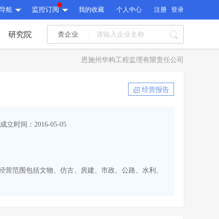
导航
监控订阅
我的收藏
个人中心
注册
登录
研究院
查企业
I标讯
恩施州华构工程监理有限责任公司
标讯精选
>
智能订阅
>
I标讯
经营报告
标讯精选
>
智能订阅
>
建设通大数据研究院
成立时间：2016-05-05
研究报告
>
文章
>
建设通大数据研究院
PI接口
>
市场经营AI云平台
>
研究报告
>
文章
>
PI接口
>
市场经营AI云平台
>
民币。经营范围包括文物、仿古、房建、市政、公路、水利、
其他服务
会员服务
>
数据导出服务
>
其他服务
人脉服务
>
APP下载
>