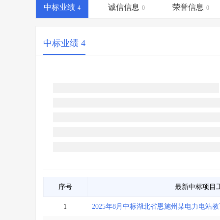
省库业绩查询
>
水利库专查
>
中标业绩
诚信信息
荣誉信息
4
0
0
组合查询-广州
>
业绩专查-广州
>
中标业绩 4
序号
最新中标项目
1
2025年8月中标湖北省恩施州某电力电站