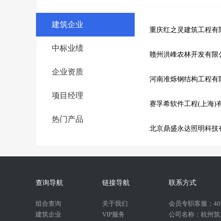
建筑企业
重庆红之灵建筑工程有
中标业绩
赣州洪峰农林开发有限
企业资质
河南准烁钢结构工程有
项目经理
赛孚希软件工程(上海)
热门产品
北京鼎盛永达照明科技
查询导航
链接导航
联系方式
组合查询
关于我们
会员专职客服：400-
建筑企业
VIP服务
公司名称：杭州筑