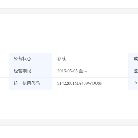
经营状态
存续
成
经营期限
2016-05-05 至 --
登
统一信用代码
91422801MA489WQU9P
企