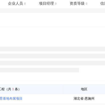
土地交易
>
省市重点项目
>
业主专查
>
项目商机
>
企业人员
项目经理
资质等级
信
0
0
0
拟建项目审批
>
专项债项目
>
土地交易
>
省市重点项目
>
工程（共
1
条）
地区
教育基地布展项目
湖北省-恩施州