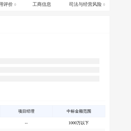
会员服务
>
数据导出服务
>
用评价
工商信息
司法与经营风险
0
0
人脉服务
>
APP下载
>
项目经理
中标金额范围
--
1000万以下