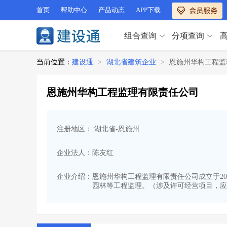
首页
帮助中心
产品动态
APP下载
组合查询
分项查询
分项查询（VIP）
当前位置：
建设通
>
湖北省建筑企业
>
恩施州华构工程监
查企业
>
查业绩
>
分项查询（VIP）
查资质
>
查人员
>
恩施州华构工程监理有限责任公司
查荣誉
>
查诚信
>
查企业
>
查业绩
>
项目经理
>
信用评价
>
查资质
>
查人员
>
招标信息
>
组合查询
>
注册地区： 湖北省-恩施州
查荣誉
>
查诚信
>
项目经理
>
信用评价
>
企业法人：陈友红
招标信息
>
组合查询
>
行业 / 地区专查
企业介绍：
恩施州华构工程监理有限责任公司成立于201
园林等工程监理。（涉及许可经营项目，应取
四库专查
>
公路库专查
>
行业 / 地区专查
省库业绩查询
>
水利库专查
>
组合查询-广州
>
业绩专查-广州
>
四库专查
>
公路库专查
>