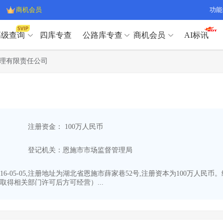
商机会员
功能
高级查询
四库专查
公路库专查
商机会员
AI标讯
高级查询（SVIP）
A
理有限责任公司
开标记录
>
项目经理带业绩荣誉证书
>
高级查询（SVIP）
A
项目参数
>
项目经理投标记录
>
下浮率
>
技术负责人/专职安全员C证
>
开标记录
>
项目经理带业绩荣誉证书
>
查业主
>
项目分类筛选
>
项目参数
>
项目经理投标记录
>
宏观经济
>
建企舆情
>
注册资金： 100万人民币
下浮率
>
技术负责人/专职安全员C证
>
政策规划
>
招投标规则
>
查业主
>
项目分类筛选
>
A
登记机关：恩施市市场监督管理局
宏观经济
>
建企舆情
>
政策规划
>
招投标规则
>
A
商机会员
6-05-05,注册地址为湖北省恩施市薛家巷52号,注册资本为100万人
得相关部门许可后方可经营）...
业主专查
>
项目商机
>
商机会员
拟建项目审批
>
专项债项目
>