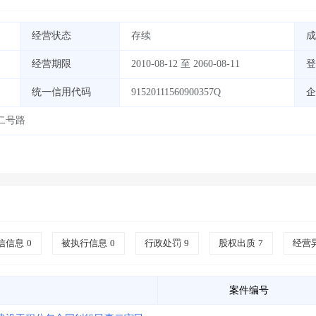
经营状态
存续
成
经营期限
2010-08-12 至 2060-08-11
登
统一信用代码
91520111560900357Q
企
二号路
信信息
0
被执行信息
0
行政处罚
9
股权出质
7
经营
案件编号