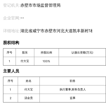
登记机关:
赤壁市市场监督管理局
--
企业官网:
详细地址:
湖北省咸宁市赤壁市河北大道凯丰新村1栋1003
股权结构
序号
股东
持股比例
认缴出资额(万元)
付大宝
1
100%
主要人员
序号
姓名
职务
付大宝
执行董事,财务负责人
1
汤金贵
监事
2