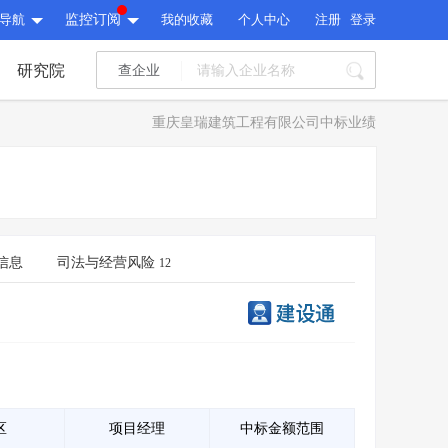
导航
监控订阅
我的收藏
个人中心
注册
登录
研究院
查企业
I标讯
重庆皇瑞建筑工程有限公司中标业绩
标讯精选
>
智能订阅
>
I标讯
标讯精选
>
智能订阅
>
建设通大数据研究院
研究报告
>
文章
>
信息
司法与经营风险
12
建设通大数据研究院
PI接口
>
市场经营AI云平台
>
研究报告
>
文章
>
PI接口
>
市场经营AI云平台
>
其他服务
会员服务
>
数据导出服务
>
其他服务
人脉服务
>
APP下载
>
区
项目经理
中标金额范围