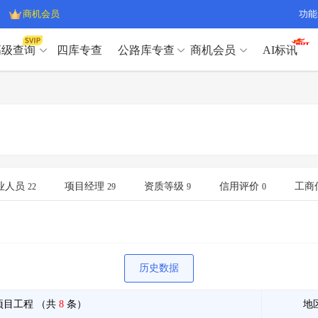
商机会员
功能
高级查询
四库专查
公路库专查
商机会员
AI标讯
高级查询（SVIP）
A
开标记录
>
项目经理带业绩荣誉证书
>
高级查询（SVIP）
A
项目参数
>
项目经理投标记录
>
下浮率
>
技术负责人/专职安全员C证
>
开标记录
>
项目经理带业绩荣誉证书
>
查业主
>
项目分类筛选
>
项目参数
>
项目经理投标记录
>
宏观经济
>
建企舆情
>
下浮率
>
技术负责人/专职安全员C证
>
业人员
项目经理
资质等级
信用评价
工商
22
29
9
0
政策规划
>
招投标规则
>
查业主
>
项目分类筛选
>
A
宏观经济
>
建企舆情
>
政策规划
>
招投标规则
>
A
商机会员
历史数据
业主专查
>
项目商机
>
商机会员
拟建项目审批
>
专项债项目
>
项目工程
（共
8
条）
地