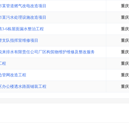
土地交易
>
省市重点项目
>
业主专查
>
项目商机
>
市某管道燃气改电改造项目
重庆
拟建项目审批
>
专项债项目
>
市某污水处理设施改造项目
重庆
土地交易
>
省市重点项目
>
3-6栋屋面漏水整治工程
重庆
警支队指挥室维修项目
重庆
悦来排水有限责任公司厂区构筑物维护维修及整改服务
重庆
工程
重庆
边管网改造工程
重庆
区办公楼透水路面铺装工程
重庆