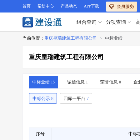
首页
帮助中心
产品动态
APP下载
组合查询
分项查询
分项查询（VIP）
当前位置：
重庆皇瑞建筑工程有限公司
>
中标业绩
查企业
>
查业绩
>
分项查询（VIP）
查资质
>
查人员
>
重庆皇瑞建筑工程有限公司
查荣誉
>
查诚信
>
查企业
>
查业绩
>
项目经理
>
信用评价
>
查资质
>
查人员
>
招标信息
>
组合查询
>
查荣誉
>
查诚信
>
中标业绩
诚信信息
荣誉信息
企
15
1
0
项目经理
>
信用评价
>
招标信息
>
组合查询
>
中标公示
8
四库一平台
7
行业 / 地区专查
四库专查
>
公路库专查
>
行业 / 地区专查
省库业绩查询
>
水利库专查
>
组合查询-广州
>
业绩专查-广州
>
四库专查
>
公路库专查
>
序号
中标