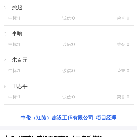
姚超
2
中标:1
诚信:0
荣誉:0
李响
3
中标:1
诚信:0
荣誉:0
朱百元
4
中标:1
诚信:0
荣誉:0
卫志平
5
中标:1
诚信:0
荣誉:0
中俊（江陵）建设工程有限公司
-
项目经理