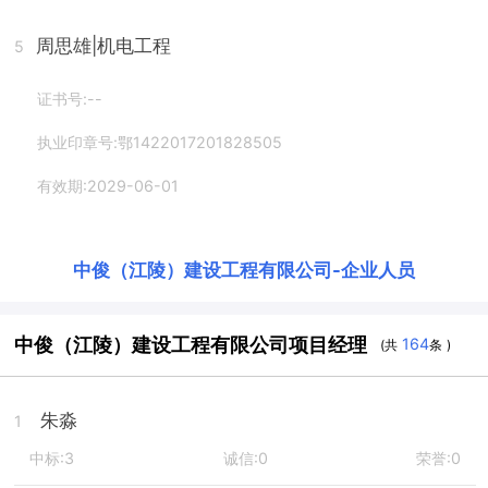
周思雄
|机电工程
5
证书号:--
执业印章号:鄂1422017201828505
有效期:2029-06-01
中俊（江陵）建设工程有限公司
-
企业人员
中俊（江陵）建设工程有限公司项目经理
164
(共
条 )
朱淼
1
中标:3
诚信:0
荣誉:0