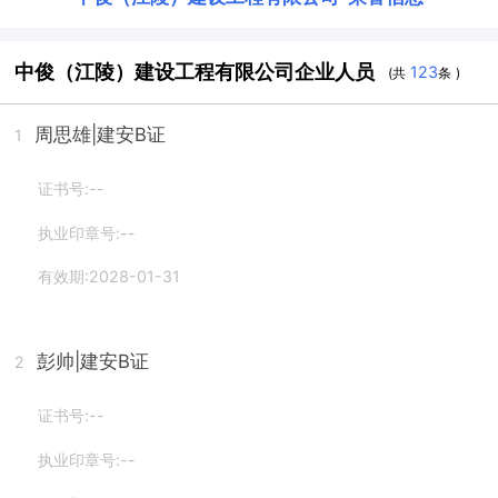
中俊（江陵）建设工程有限公司企业人员
123
(共
条 )
周思雄
|建安B证
1
证书号:--
执业印章号:--
有效期:2028-01-31
彭帅
|建安B证
2
证书号:--
执业印章号:--