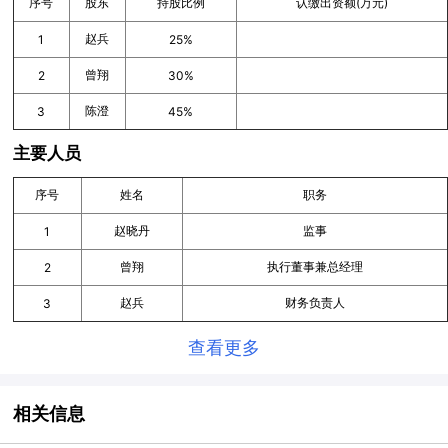
序号
股东
持股比例
认缴出资额(万元)
赵兵
1
25%
曾翔
2
30%
陈澄
3
45%
主要人员
序号
姓名
职务
赵晓丹
监事
1
曾翔
执行董事兼总经理
2
赵兵
财务负责人
3
查看更多
相关信息