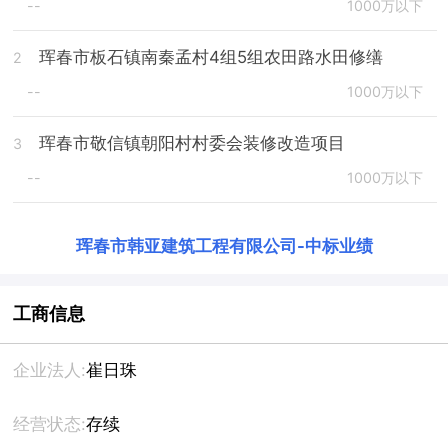
--
1000万以下
珲春市板石镇南秦孟村4组5组农田路水田修缮
2
--
1000万以下
珲春市敬信镇朝阳村村委会装修改造项目
3
--
1000万以下
珲春市韩亚建筑工程有限公司
-
中标业绩
工商信息
企业法人:
崔日珠
经营状态:
存续