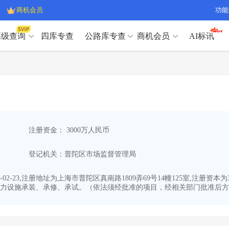
商机会员
功能
高级查询
四库专查
公路库专查
商机会员
AI标讯
高级查询（SVIP）
A
开标记录
>
项目经理带业绩荣誉证书
>
高级查询（SVIP）
A
项目参数
>
项目经理投标记录
>
下浮率
>
技术负责人/专职安全员C证
>
开标记录
>
项目经理带业绩荣誉证书
>
查业主
>
项目分类筛选
>
项目参数
>
项目经理投标记录
>
宏观经济
>
建企舆情
>
注册资金： 3000万人民币
下浮率
>
技术负责人/专职安全员C证
>
政策规划
>
招投标规则
>
查业主
>
项目分类筛选
>
A
登记机关：普陀区市场监督管理局
宏观经济
>
建企舆情
>
政策规划
>
招投标规则
>
A
商机会员
02-23,注册地址为上海市普陀区真南路1809弄69号14幢125室,注册
力设施承装、承修、承试。（依法须经批准的项目，经相关部门批准后方可
业主专查
>
项目商机
>
商机会员
拟建项目审批
>
专项债项目
>