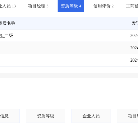
土地交易
>
省市重点项目
>
业主专查
>
项目商机
>
业人员
项目经理
资质等级
信用评价
工商
13
5
4
2
拟建项目审批
>
专项债项目
>
土地交易
>
省市重点项目
>
资质名称
发
包_二级
202
202
202
信息
资质等级
企业人员
项目