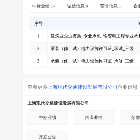
省库业绩查询
>
水利库专查
>
中标业绩
诚信信息
荣誉信息
企
14
0
1
组合查询-广州
>
业绩专查-广州
>
序号
1
建筑业企业资质_专业承包_输变电工程专业承
2
承装（修、试）电力设施许可证_承试_三级
3
承装（修、试）电力设施许可证_承修_三级
查看更多
上海现代交通建设发展有限公司
企业信息
上海现代交通建设发展有限公司
中标业绩
四库业绩
荣誉
开庭公告