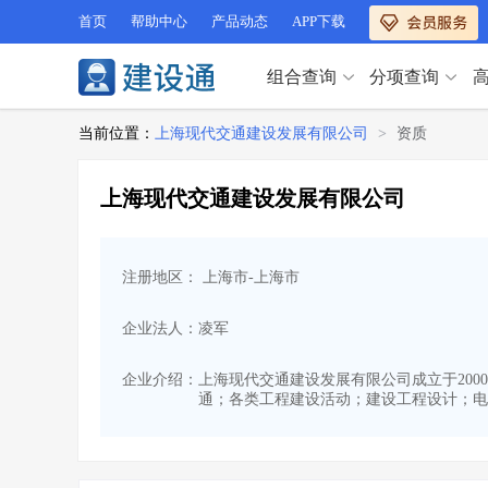
首页
帮助中心
产品动态
APP下载
组合查询
分项查询
分项查询（VIP）
当前位置：
上海现代交通建设发展有限公司
>
资质
查企业
>
查业绩
>
分项查询（VIP）
查资质
>
查人员
>
上海现代交通建设发展有限公司
查荣誉
>
查诚信
>
查企业
>
查业绩
>
项目经理
>
信用评价
>
查资质
>
查人员
>
招标信息
>
组合查询
>
注册地区： 上海市-上海市
查荣誉
>
查诚信
>
项目经理
>
信用评价
>
企业法人：凌军
招标信息
>
组合查询
>
行业 / 地区专查
企业介绍：
上海现代交通建设发展有限公司成立于2000-
通；各类工程建设活动；建设工程设计；电
四库专查
>
公路库专查
>
行业 / 地区专查
省库业绩查询
>
水利库专查
>
组合查询-广州
>
业绩专查-广州
>
四库专查
>
公路库专查
>