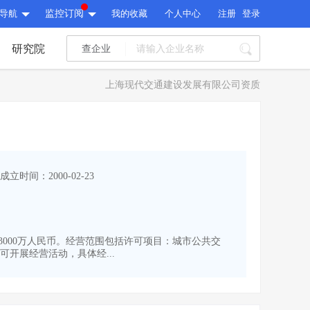
导航
监控订阅
我的收藏
个人中心
注册
登录
研究院
查企业
I标讯
上海现代交通建设发展有限公司资质
标讯精选
>
智能订阅
>
I标讯
标讯精选
>
智能订阅
>
建设通大数据研究院
成立时间：2000-02-23
研究报告
>
文章
>
建设通大数据研究院
PI接口
>
市场经营AI云平台
>
研究报告
>
文章
>
PI接口
>
市场经营AI云平台
>
资本为3000万人民币。经营范围包括许可项目：城市公共交
其他服务
开展经营活动，具体经...
会员服务
>
数据导出服务
>
其他服务
人脉服务
>
APP下载
>