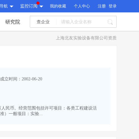
导航
监控订阅
我的收藏
个人中心
注册
登录
研究院
查企业
I标讯
上海北友实验设备有限公司资质
标讯精选
>
智能订阅
>
I标讯
标讯精选
>
智能订阅
>
建设通大数据研究院
成立时间：2002-06-20
研究报告
>
文章
>
建设通大数据研究院
PI接口
>
市场经营AI云平台
>
研究报告
>
文章
>
PI接口
>
市场经营AI云平台
>
010万人民币。经营范围包括许可项目：各类工程建设活
其他服务
）一般项目：实验...
会员服务
>
数据导出服务
>
其他服务
人脉服务
>
APP下载
>