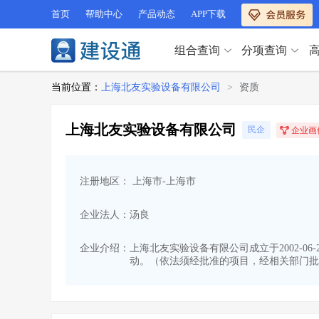
首页
帮助中心
产品动态
APP下载
组合查询
分项查询
分项查询（VIP）
当前位置：
上海北友实验设备有限公司
>
资质
查企业
>
查业绩
>
分项查询（VIP）
查资质
>
查人员
>
上海北友实验设备有限公司
民企
企业画
查荣誉
>
查诚信
>
查企业
>
查业绩
>
项目经理
>
信用评价
>
查资质
>
查人员
>
招标信息
>
组合查询
>
注册地区： 上海市-上海市
查荣誉
>
查诚信
>
项目经理
>
信用评价
>
企业法人：汤良
招标信息
>
组合查询
>
行业 / 地区专查
企业介绍：
上海北友实验设备有限公司成立于2002-06
动。（依法须经批准的项目，经相关部门批
四库专查
>
公路库专查
>
行业 / 地区专查
省库业绩查询
>
水利库专查
>
组合查询-广州
>
业绩专查-广州
>
四库专查
>
公路库专查
>