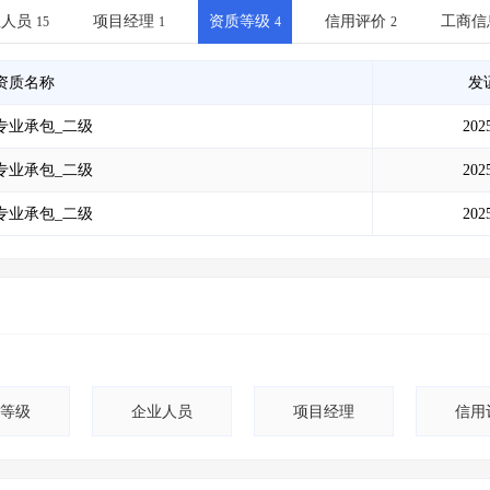
土地交易
>
省市重点项目
>
业主专查
>
项目商机
>
业人员
项目经理
资质等级
信用评价
工商信
15
1
4
2
拟建项目审批
>
专项债项目
>
土地交易
>
省市重点项目
>
资质名称
发
专业承包_二级
202
专业承包_二级
202
专业承包_二级
202
等级
企业人员
项目经理
信用