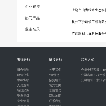
企业资质
上饶市山青绿水生态科
热门产品
杭州下沙建筑工程有限
业主名录
广西联创共展科技股份
查询导航
链接导航
联系方式
组合查询
关于我们
会员专职客服：400-
建筑企业
VIP服务
公司名称：杭州筑
中标业绩
招贤纳士
公司地址：浙江省杭
人员查询
筑龙官网
项目经理
友情链接
资质等级
网站地图
企业荣誉
联系我们