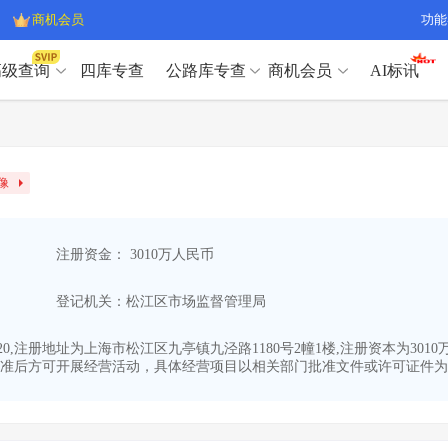
商机会员
功能
高级查询
四库专查
公路库专查
商机会员
AI标讯
高级查询（SVIP）
A
开标记录
>
项目经理带业绩荣誉证书
>
高级查询（SVIP）
A
项目参数
>
项目经理投标记录
>
像
下浮率
>
技术负责人/专职安全员C证
>
开标记录
>
项目经理带业绩荣誉证书
>
查业主
>
项目分类筛选
>
项目参数
>
项目经理投标记录
>
宏观经济
>
建企舆情
>
注册资金： 3010万人民币
下浮率
>
技术负责人/专职安全员C证
>
政策规划
>
招投标规则
>
查业主
>
项目分类筛选
>
A
登记机关：松江区市场监督管理局
宏观经济
>
建企舆情
>
政策规划
>
招投标规则
>
A
商机会员
-20,注册地址为上海市松江区九亭镇九泾路1180号2幢1楼,注册资本为3
准后方可开展经营活动，具体经营项目以相关部门批准文件或许可证件为准
业主专查
>
项目商机
>
商机会员
拟建项目审批
>
专项债项目
>